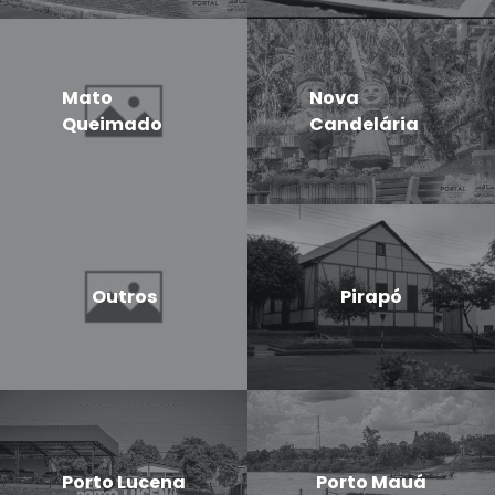
Mato
Nova
Queimado
Candelária
Outros
Pirapó
Porto Lucena
Porto Mauá