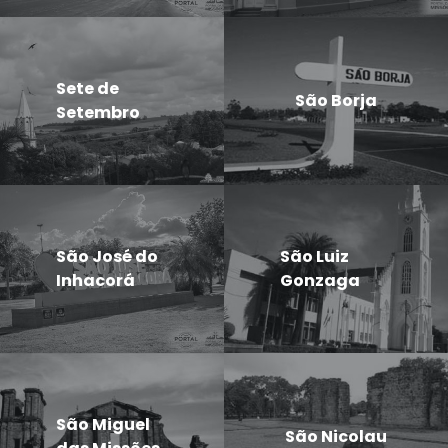
Sete de
São Borja
Setembro
São José do
São Luiz
Inhacorá
Gonzaga
São Miguel
São Nicolau