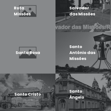
Rota
Salvador
Missões
das Missões
Santo
Santa Rosa
Antônio das
Missões
Santo
Santo Cristo
Ângelo