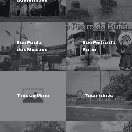
das Missões
São Paulo
São Pedro do
das Missões
Butiá
Três de Maio
Tucunduva