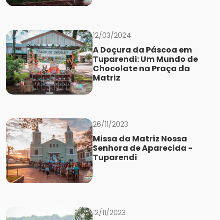
12/03/2024
A Doçura da Páscoa em
Tuparendi: Um Mundo de
Chocolate na Praça da
Matriz
26/11/2023
Missa da Matriz Nossa
Senhora de Aparecida -
Tuparendi
12/11/2023