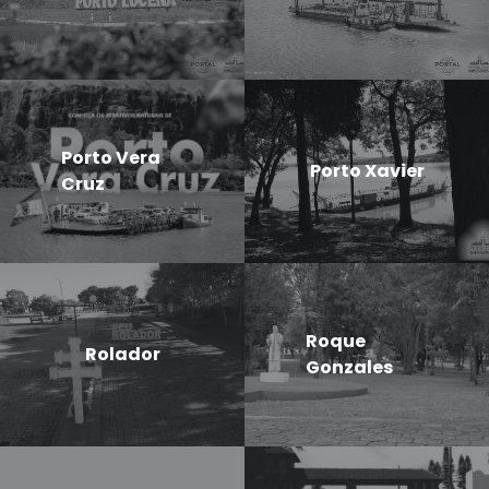
Porto Vera
Porto Xavier
Cruz
Roque
Rolador
Gonzales