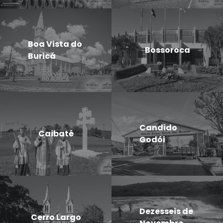
Boa Vista do
Bossoroca
Buricá
Candido
Caibaté
Godói
Dezesseis de
Cerro Largo