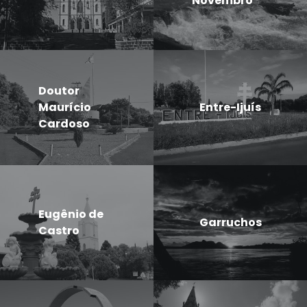
Novembro
Doutor
Maurício
Entre-Ijuís
Cardoso
Eugênio de
Garruchos
Castro