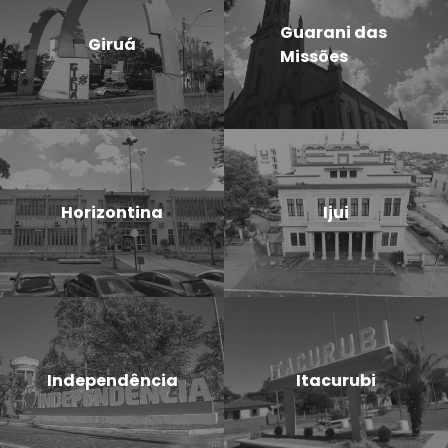
Guarani das
Giruá
Missões
Horizontina
Ijui
Independência
Itacurubi