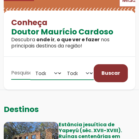
Conheça
Doutor Maurício Cardoso
Descubra
onde ir
,
o que ver e fazer
nos
principais destinos da região!
Buscar
Destinos
Estância jesuítica de
Yapeyú (séc. XVII-XVIII).
Ruínas centenárias em