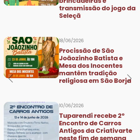
brincadeiras e
transmissão do jogo da
Seleçã
18/06/2026
Procissão de São
Joãozinho Batista e
Mesa dos Inocentes
mantêm tradição
religiosa em São Borja
Previous
Nex
10/06/2026
Tuparendi recebe 2º
Encontro de Carros
Antigos da Criativarte
neste fim de semana