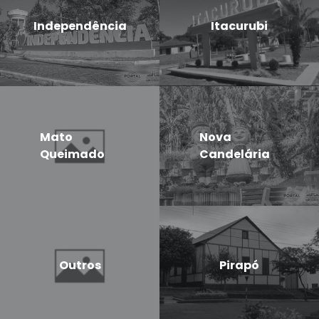
Independência
Itacurubi
Mato
Nova
Queimado
Candelária
Outros
Pirapó