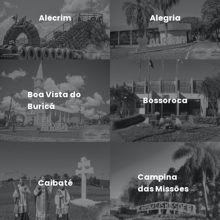
Alecrim
Alegria
Boa Vista do
Bossoroca
Buricá
Campina
Caibaté
das Missões