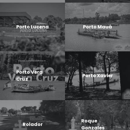
Porto Lucena
Porto Mauá
Porto Vera
Porto Xavier
Cruz
Roque
Rolador
Gonzales