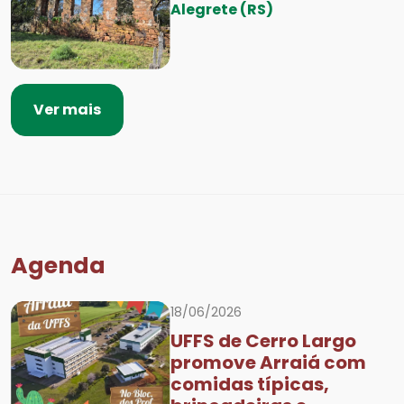
Alegrete (RS)
Ver mais
Agenda
18/06/2026
UFFS de Cerro Largo
promove Arraiá com
comidas típicas,