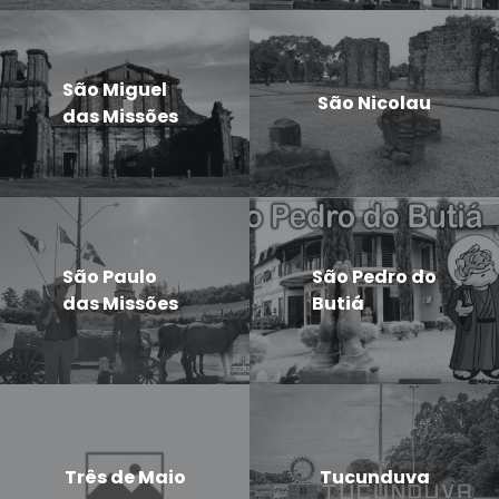
São Miguel
São Nicolau
das Missões
São Paulo
São Pedro do
das Missões
Butiá
Três de Maio
Tucunduva