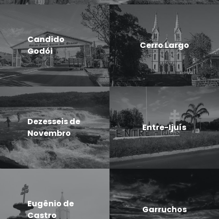
Candido
Cerro Largo
Godói
Dezesseis de
Entre-Ijuís
Novembro
Eugênio de
Garruchos
Castro