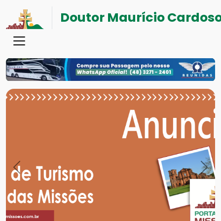
Doutor Maurício Cardos
Previous
Nex