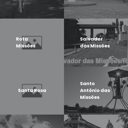
Rota
Salvador
Missões
das Missões
Santo
Santa Rosa
Antônio das
Missões