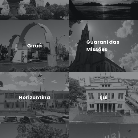
Guarani das
Giruá
Missões
Horizontina
Ijui