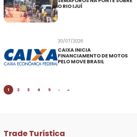
SEMÁFOROS NA PONTE SOBRE
O RIO IJUÍ
30/07/2026
CAIXA INICIA
FINANCIAMENTO DE MOTOS
PELO MOVE BRASIL
1
2
3
4
5
›
»
Trade Turística