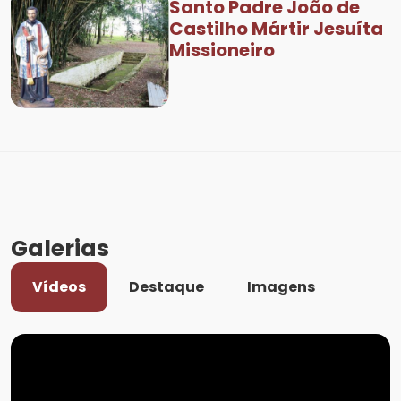
Santo Padre João de
Castilho Mártir Jesuíta
Missioneiro
Galerias
Vídeos
Destaque
Imagens