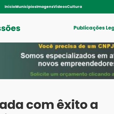
Início
Municípios
Imagens
Vídeos
Cultura
ssões
Publicações Le
zada com êxito a