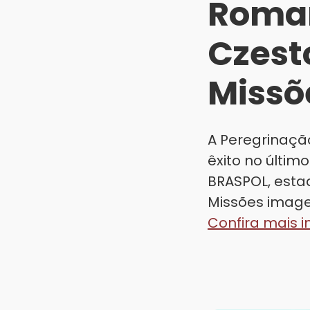
Romar
Czest
Missõ
A Peregrinaç
êxito no últim
BRASPOL, esta
Missões image
Confira mais 