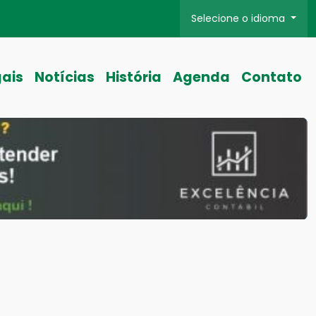
Selecione o idioma
gais
Notícias
História
Agenda
Contato