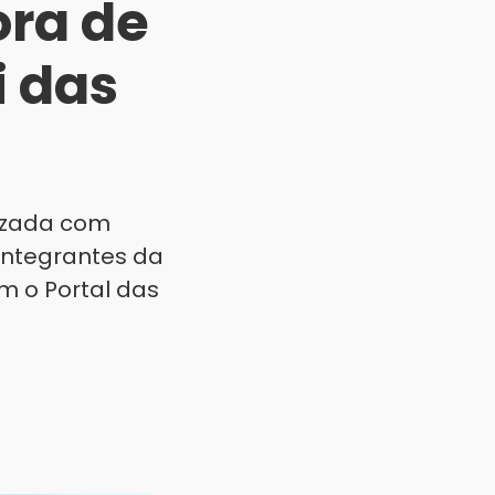
ra de
 das
lizada com
 Integrantes da
m o Portal das