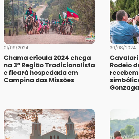
01/09/2024
30/08/2024
Chama crioula 2024 chega
Cavalari
na 3ª Região Tradicionalista
Rodeio 
e ficará hospedada em
recebem
Campina das Missões
simbólic
Gonzag