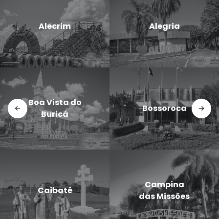
Candido
Cerro Largo
Godói
Doutor
Dezesseis de
Maurício
Novembro
Cardoso
Eugênio de
Entre-Ijuís
Castro