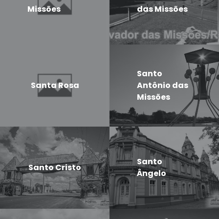
Missões
das Missões
Santo
Santa Rosa
Antônio das
Missões
Santo
Santo Cristo
Ângelo