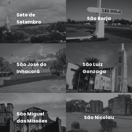
Sete de
São Borja
Setembro
São José do
São Luiz
Inhacorá
Gonzaga
São Miguel
São Nicolau
das Missões