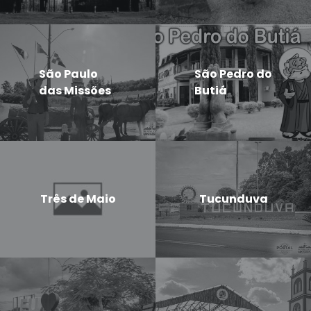
São Paulo
São Pedro do
das Missões
Butiá
Três de Maio
Tucunduva