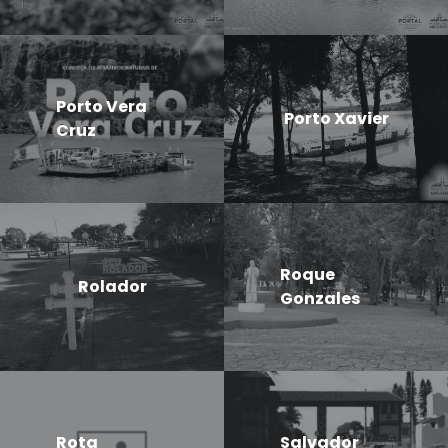
Porto Vera
Porto Xavier
Cruz
Roque
Rolador
Gonzales
Rota
Salvador