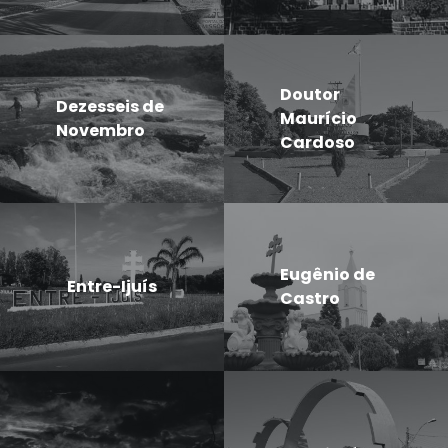
Doutor
Dezesseis de
Maurício
Novembro
Cardoso
Eugênio de
Entre-Ijuís
Castro