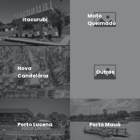
Mato
Itacurubi
Queimado
Nova
Outros
Candelária
Porto Lucena
Porto Mauá