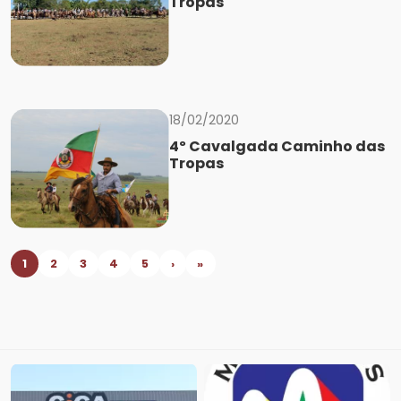
Tropas
18/02/2020
4º Cavalgada Caminho das
Tropas
1
2
3
4
5
›
»