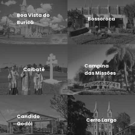
Boa Vista do
Bossoroca
Buricá
Campina
Caibaté
das Missões
Candido
Cerro Largo
Godói