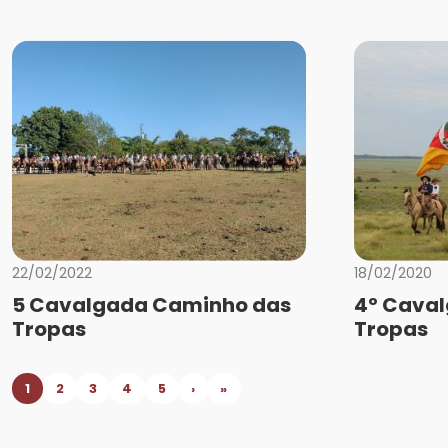
22/02/2022
18/02/2020
5 Cavalgada Caminho das
4º Cava
Tropas
Tropas
1
2
3
4
5
›
»