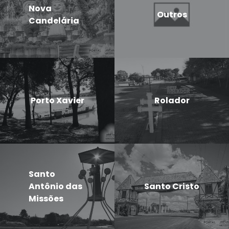
Nova
Outros
Candelária
Porto Xavier
Rolador
Santo
Antônio das
Santo Cristo
Missões