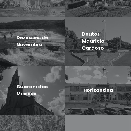
Doutor
Dezesseis de
Maurício
Novembro
Cardoso
Guarani das
Horizontina
Missões