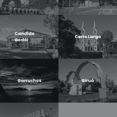
Candido
Cerro Largo
Godói
Garruchos
Giruá