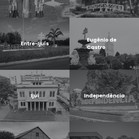
Eugênio de
Entre-Ijuís
Castro
Ijui
Independência