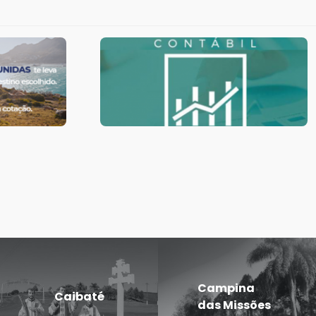
Campina
Caibaté
das Missões