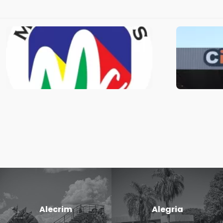
Alecrim
Alegria