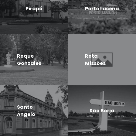
Pirapó
Porto Lucena
Roque
Rota
Gonzales
Missões
Santo
São Borja
Ângelo