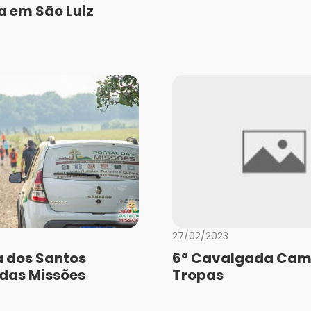
a em São Luiz
a
27/02/2023
a dos Santos
6ª Cavalgada Cam
 das Missões
Tropas