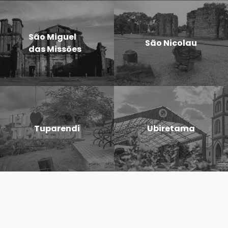
São Miguel
São Nicolau
das Missões
Tuparendi
Ubiretama