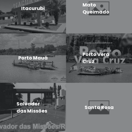
Mato
Itacurubi
Queimado
Porto Vera
Porto Mauá
Cruz
Salvador
Santa Rosa
das Missões