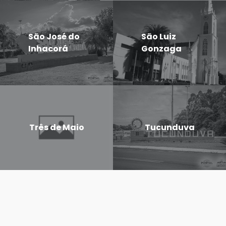
São José do
São Luiz
Inhacorá
Gonzaga
Três de Maio
Tucunduva