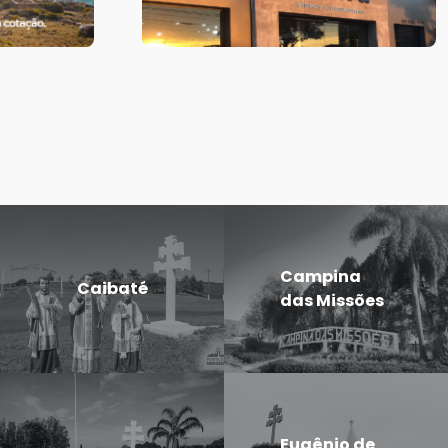
Campina
Caibaté
das Missões
Eugênio de