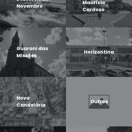
Maurício
Novembro
Cardoso
Guarani das
Horizontina
Missões
Nova
Outros
Candelária