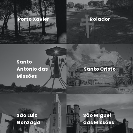
Porto Xavier
Rolador
Santo
Antônio das
Santo Cristo
Missões
São Luiz
São Miguel
Gonzaga
das Missões