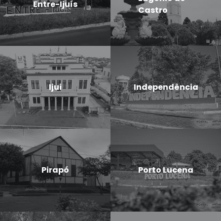
Entre-Ijuís
Castro
Ijui
Independência
Pirapó
Porto Lucena