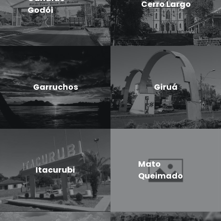
Cerro Largo
Godói
Garruchos
Giruá
Mato
Itacurubi
Queimado