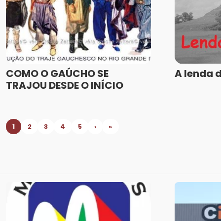
COMO O GAÚCHO SE
A lenda 
TRAJOU DESDE O INÍCIO
1
2
3
4
5
›
»