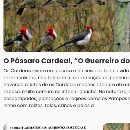
O Pássaro Cardeal, “O Guerreiro d
Os Cardeais vivem em casais e são fiéis por toda a vid
territorialistas, não toleram a aproximação de nenhuma
havendo relatos de os Cardeais machos atacam até u
raposa, muito comum no interior gaúcho. Na natureza
descampados, plantações e regiões como os Pampas
ninho com raízes, talos, crinas e pêlos d...