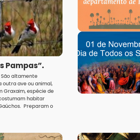
os Pampas”.
a. São altamente
 outra ave ou animal,
m Graxaim, espécie de
, costumam habitar
 Gaúchos. Preparam o