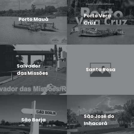
Porto Vera
Porto Mauá
Cruz
Salvador
Santa Rosa
das Missões
São José do
São Borja
Inhacorá