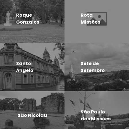
Roque
Rota
Gonzales
Missões
Santo
Sete de
Ângelo
Setembro
São Paulo
São Nicolau
das Missões