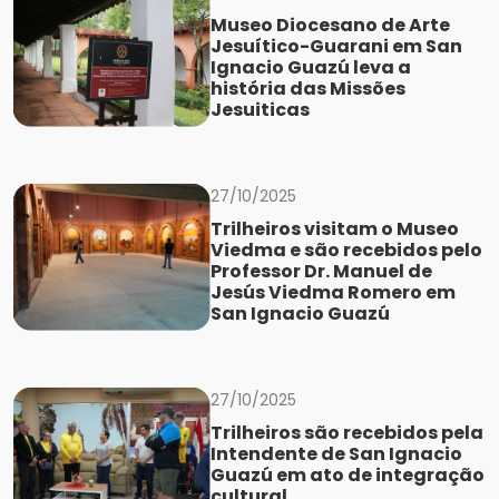
Museo Diocesano de Arte
Jesuítico-Guarani em San
Ignacio Guazú leva a
história das Missões
Jesuiticas
27/10/2025
Trilheiros visitam o Museo
Viedma e são recebidos pelo
Professor Dr. Manuel de
Jesús Viedma Romero em
San Ignacio Guazú
27/10/2025
Trilheiros são recebidos pela
Intendente de San Ignacio
Guazú em ato de integração
cultural