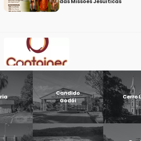
das Missões Jesuíticas
Candido
Cerro Largo
Godói