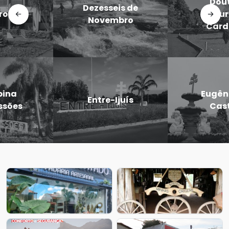
Doutor
Dezesseis de
Maurício
Novembro
Cardoso
Eugênio de
Entre-Ijuís
Castro