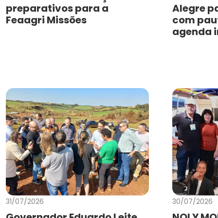
preparativos para a
Alegre p
Feaagri Missões
com paut
agenda i
31/07/2026
30/07/2026
Governador Eduardo Leite
NOLY MO