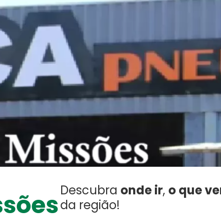
Descubra
onde ir
,
o que ve
ssões
da região!