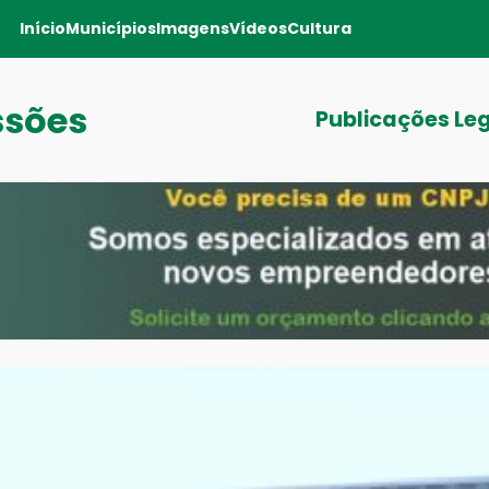
Início
Municípios
Imagens
Vídeos
Cultura
ssões
Publicações Le