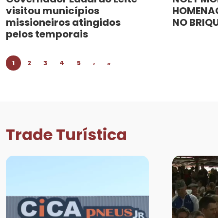
visitou municípios
HOMENAG
missioneiros atingidos
NO BRIQ
pelos temporais
1
2
3
4
5
›
»
Trade Turística