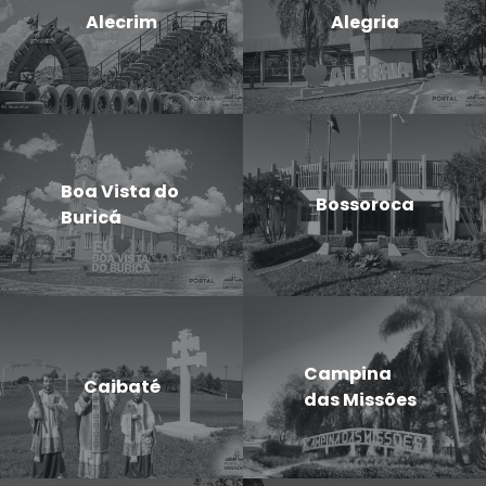
Alecrim
Alegria
Boa Vista do
Bossoroca
Buricá
Campina
Caibaté
das Missões