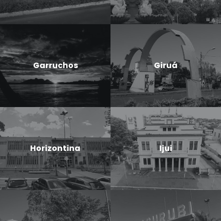
Garruchos
Giruá
Horizontina
Ijui