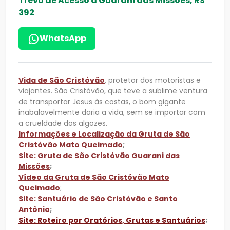
Trevo de Acesso á Guarani das Missões, RS
392
WhatsApp
Vida de São Cristóvão
, protetor dos motoristas e
viajantes. São Cristóvão, que teve a sublime ventura
de transportar Jesus às costas, o bom gigante
inabalavelmente daria a vida, sem se importar com
a crueldade dos algozes.
Informações e Localização da Gruta de São
Cristóvão Mato Queimado
;
Site: Gruta de São Cristóvão Guarani das
Missões
;
V
ídeo da Gruta de São Cristóvão Mato
Queimado
;
Site: Santuário de São Cristóvão e Santo
Antônio
;
Site: Roteiro por Oratórios, Grutas e Santuários
;