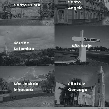
Santo
Santo Cristo
Ângelo
Sete de
São Borja
Setembro
São José do
São Luiz
Inhacorá
Gonzaga