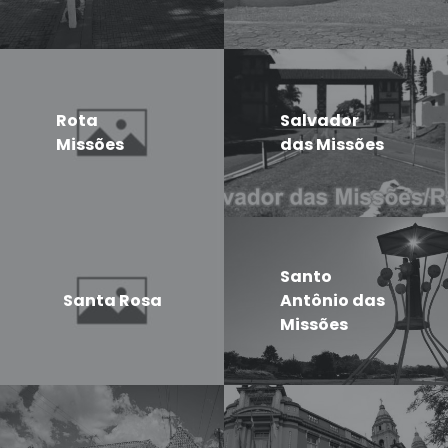
Rota
Salvador
Missões
das Missões
Santo
Santa Rosa
Antônio das
Missões