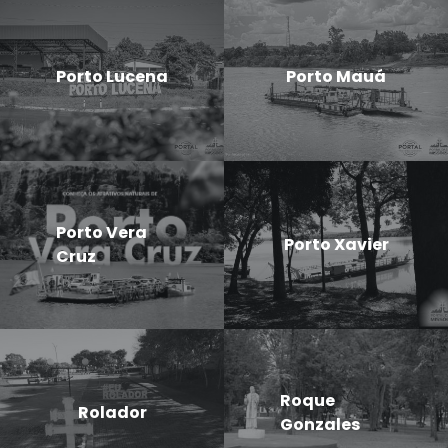
Porto Lucena
Porto Mauá
Porto Vera
Porto Xavier
Cruz
Roque
Rolador
Gonzales