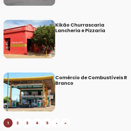
Kikão Churrascaria
Lancheria e Pizzaria
Comércio de Combustíveis R
Branco
1
2
3
4
5
›
»