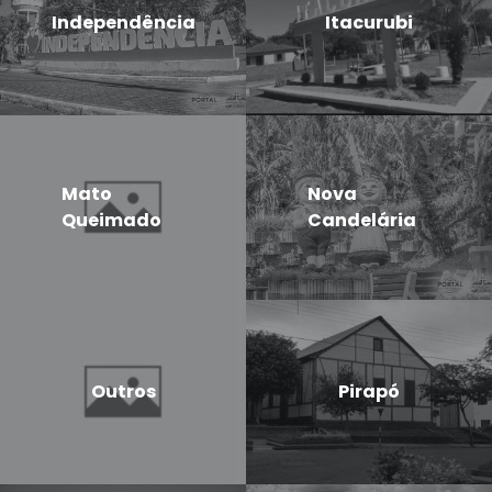
Independência
Itacurubi
Mato
Nova
Queimado
Candelária
Outros
Pirapó