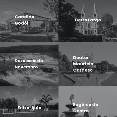
Candido
Cerro Largo
Godói
Doutor
Dezesseis de
Maurício
Novembro
Cardoso
Eugênio de
Entre-Ijuís
Castro