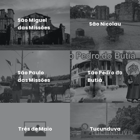
São Miguel
São Nicolau
das Missões
São Paulo
São Pedro do
das Missões
Butiá
Três de Maio
Tucunduva