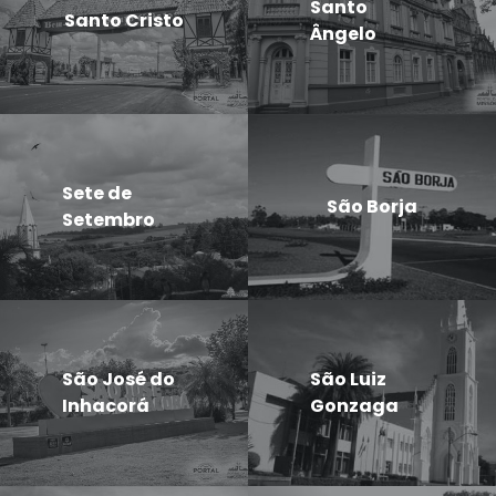
Santo
Santo Cristo
Ângelo
Sete de
São Borja
Setembro
São José do
São Luiz
Inhacorá
Gonzaga