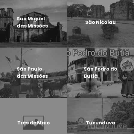
São Miguel
São Nicolau
das Missões
São Paulo
São Pedro do
das Missões
Butiá
Três de Maio
Tucunduva