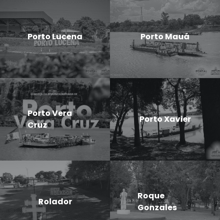
Porto Lucena
Porto Mauá
Porto Vera
Porto Xavier
Cruz
Roque
Rolador
Gonzales