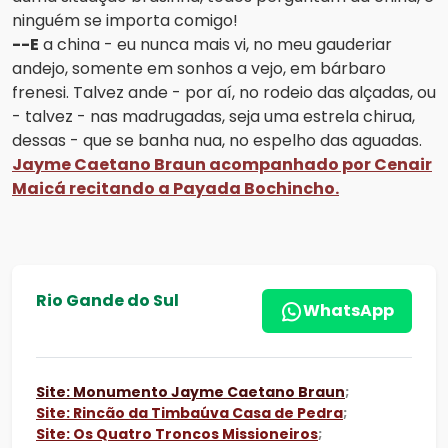
ninguém se importa comigo!
--E
a china - eu nunca mais vi, no meu gauderiar
andejo, somente em sonhos a vejo, em bárbaro
frenesi. Talvez ande - por aí, no rodeio das alçadas, ou
- talvez - nas madrugadas, seja uma estrela chirua,
dessas - que se banha nua, no espelho das aguadas.
Jayme Caetano Braun acompanhado por Cenair
Maicá recitando a Payada Bochincho.
Rio Gande do Sul
WhatsApp
Site: Monumento Jayme Caetano Braun
;
Site: Rincão da Timbaúva Casa de Pedra
;
Site: Os Quatro Troncos Missioneiros
;