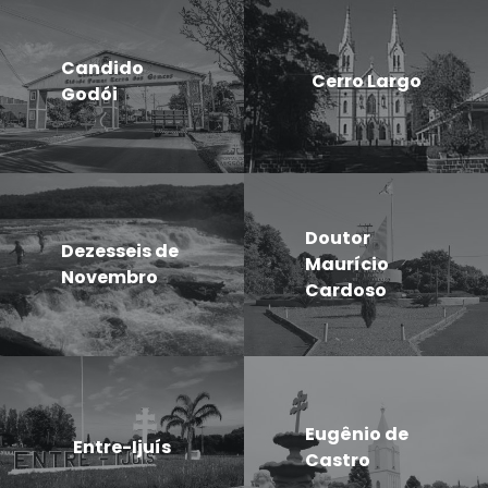
Candido
Cerro Largo
Godói
Doutor
Dezesseis de
Maurício
Novembro
Cardoso
Eugênio de
Entre-Ijuís
Castro