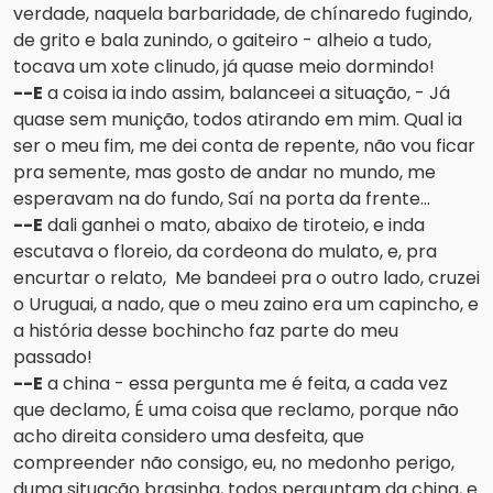
verdade, naquela barbaridade, de chínaredo fugindo,
de grito e bala zunindo, o gaiteiro - alheio a tudo,
tocava um xote clinudo, já quase meio dormindo!
--E
a coisa ia indo assim, balanceei a situação, - Já
quase sem munição, todos atirando em mim. Qual ia
ser o meu fim, me dei conta de repente, não vou ficar
pra semente, mas gosto de andar no mundo, me
esperavam na do fundo, Saí na porta da frente...
--E
dali ganhei o mato, abaixo de tiroteio, e inda
escutava o floreio, da cordeona do mulato, e, pra
encurtar o relato, Me bandeei pra o outro lado, cruzei
o Uruguai, a nado, que o meu zaino era um capincho, e
a história desse bochincho faz parte do meu
passado!
--E
a china - essa pergunta me é feita, a cada vez
que declamo, É uma coisa que reclamo, porque não
acho direita considero uma desfeita, que
compreender não consigo, eu, no medonho perigo,
duma situação brasinha, todos perguntam da china, e