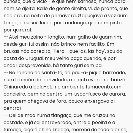
curioso, que o vicio - é que nem sarnoso, nunca pára -
nem se ajeita. Baile de gente direita, vi, de pronto, que
não era, na noite de primavera, Gaguejava a voz dum
tango, e eu sou louco por fandango, que nem pinto
por quireral.
--Atei meu zaino - longito, num galho de guamirim,
desde guri fui assim, não brinco nem facilito. Em
bruxas não acredito, 'Pero - que las, las hay', sou da
costa do Uruguai, meu velho pago querido, e por
andar desprevenido, há tanto guri sem pai.
--No rancho de santa-fé, de pau-a-pique barreado,
num trancão de convidado, me entreverei no banzé.
Chinaredo à bola-pé, no ambiente fumacento, um
candieiro, bem no centro, um lusco-fusco de aurora,
pra quem chegava de fora, pouco enxergava ali
dentro!
--Dei de mão numa tiangaça, que me cruzou no
costado, e já sai entreverado, entre a poeira e a
fumaça, oigalé china lindaça, morena de toda a crina,