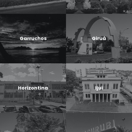
Garruchos
Giruá
Horizontina
Ijui