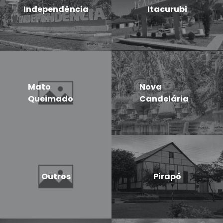
Independência
Itacurubi
Mato
Nova
Queimado
Candelária
Outros
Pirapó