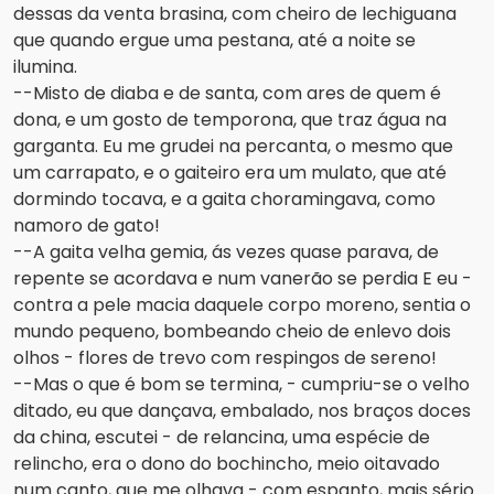
dessas da venta brasina, com cheiro de lechiguana
que quando ergue uma pestana, até a noite se
ilumina.
--Misto de diaba e de santa, com ares de quem é
dona, e um gosto de temporona, que traz água na
garganta. Eu me grudei na percanta, o mesmo que
um carrapato, e o gaiteiro era um mulato, que até
dormindo tocava, e a gaita choramingava, como
namoro de gato!
--A gaita velha gemia, ás vezes quase parava, de
repente se acordava e num vanerão se perdia E eu -
contra a pele macia daquele corpo moreno, sentia o
mundo pequeno, bombeando cheio de enlevo dois
olhos - flores de trevo com respingos de sereno!
--Mas o que é bom se termina, - cumpriu-se o velho
ditado, eu que dançava, embalado, nos braços doces
da china, escutei - de relancina, uma espécie de
relincho, era o dono do bochincho, meio oitavado
num canto, que me olhava - com espanto, mais sério