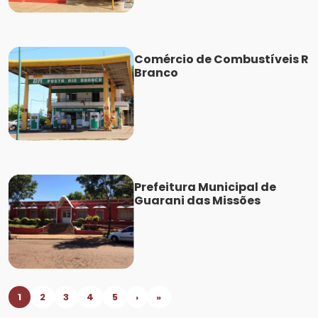
Comércio de Combustíveis R
Branco
Prefeitura Municipal de
Guarani das Missões
1
2
3
4
5
›
»