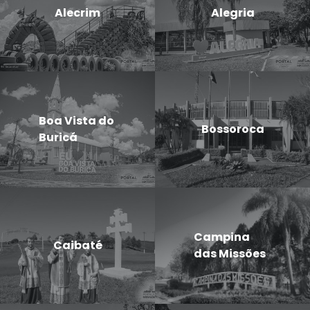
Alecrim
Alegria
Boa Vista do
Bossoroca
Buricá
Campina
Caibaté
das Missões