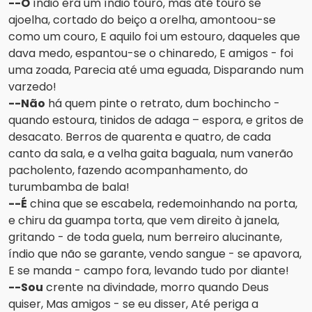
--O
índio era um índio touro, mas até touro se
ajoelha, cortado do beiço a orelha, amontoou-se
como um couro, E aquilo foi um estouro, daqueles que
dava medo, espantou-se o chinaredo, E amigos - foi
uma zoada, Parecia até uma eguada, Disparando num
varzedo!
--Não
há quem pinte o retrato, dum bochincho -
quando estoura, tinidos de adaga – espora, e gritos de
desacato. Berros de quarenta e quatro, de cada
canto da sala, e a velha gaita baguala, num vanerão
pacholento, fazendo acompanhamento, do
turumbamba de bala!
--É
china que se escabela, redemoinhando na porta,
e chiru da guampa torta, que vem direito à janela,
gritando - de toda guela, num berreiro alucinante,
índio que não se garante, vendo sangue - se apavora,
E se manda - campo fora, levando tudo por diante!
--Sou
crente na divindade, morro quando Deus
quiser, Mas amigos - se eu disser, Até periga a