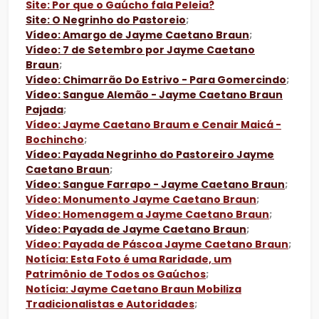
Site: Por que o Gaúcho fala Peleia?
Site: O Negrinho do Pastoreio
;
Vídeo: Amargo de Jayme Caetano Braun
;
Vídeo: 7 de Setembro por Jayme Caetano
Braun
;
Vídeo: Chimarrão Do Estrivo - Para Gomercindo
;
Vídeo: Sangue Alemão - Jayme Caetano Braun
Pajada
;
Vídeo: Jayme Caetano Braum e Cenair Maicá -
Bochincho
;
Vídeo: Payada Negrinho do Pastoreiro Jayme
Caetano Braun
;
Vídeo: Sangue Farrapo - Jayme Caetano Braun
;
Vídeo: Monumento Jayme Caetano Braun
;
Vídeo: Homenagem a Jayme Caetano Braun
;
Vídeo: Payada de Jayme Caetano Braun
;
Vídeo: Payada de Páscoa Jayme Caetano Braun
;
Notícia: Esta Foto é uma Raridade, um
Patrimônio de Todos os Gaúchos
;
Notícia: Jayme Caetano Braun Mobiliza
Tradicionalistas e Autoridades
;