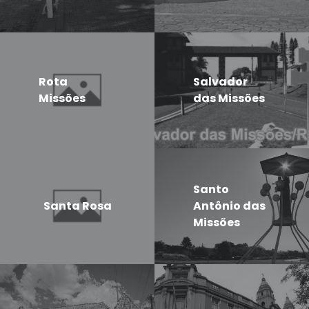
Rota
Salvador
Missões
das Missões
Santo
Santa Rosa
Antônio das
Missões