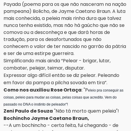
Payada (poema para os que não nasceram na nação
pampeana) Bolicho, de Jayme Caetano Braun. A luta
mais conhecida, a peleia mais rinha dura que talvez
nunca tenha existido, mas não há gaúcho que não se
comova ou a desconheça e que dará horas de
tradução, para os desafortunados que não
conhecem o valor de ter nascido no garrão da pátria
e ser de uma estirpe guerreira.
Simplificando mais ainda “Pelear - brigar, lutar,
combater, pelejar, teimar, disputar.
Expressar algo difícil então se diz pelear. Peleando
em favor da pampa a pilcha sovada em tira”.
Como nos auxiliou Rose Ortaça
: "P
eleio pra conseguir as
coisas, peleio para mudar as coisas, pelas coisas que acredito. Vem do
passado no DNA o instinto de peleador"!
Zeni Paulo de Souza
"Não tá morto quem peleia"!
Bochincho Jayme Caetano Braun,
--A um bochincho - certa feita, fui chegando - de