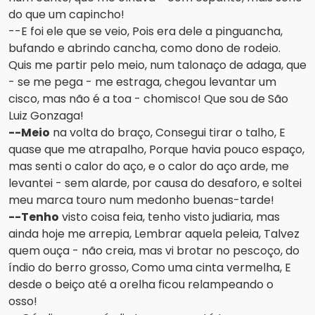
do que um capincho!
--E foi ele que se veio, Pois era dele a pinguancha,
bufando e abrindo cancha, como dono de rodeio.
Quis me partir pelo meio, num talonaço de adaga, que
- se me pega - me estraga, chegou levantar um
cisco, mas não é a toa - chomisco! Que sou de São
Luiz Gonzaga!
--Meio
na volta do braço, Consegui tirar o talho, E
quase que me atrapalho, Porque havia pouco espaço,
mas senti o calor do aço, e o calor do aço arde, me
levantei - sem alarde, por causa do desaforo, e soltei
meu marca touro num medonho buenas-tarde!
--Tenho
visto coisa feia, tenho visto judiaria, mas
ainda hoje me arrepia, Lembrar aquela peleia, Talvez
quem ouça - não creia, mas vi brotar no pescoço, do
índio do berro grosso, Como uma cinta vermelha, E
desde o beiço até a orelha ficou relampeando o
osso!