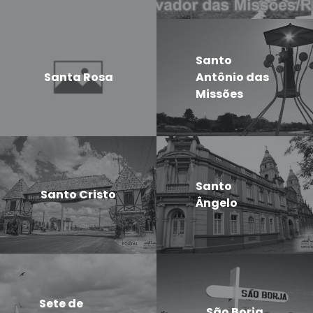
Santo
Santa Rosa
Antônio das
Missões
Santo
Santo Cristo
Ângelo
Sete de
São Borja