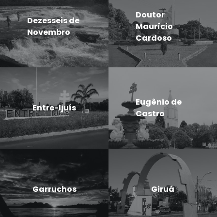
Doutor
Dezesseis de
Maurício
Novembro
Cardoso
Eugênio de
Entre-Ijuís
Castro
Garruchos
Giruá