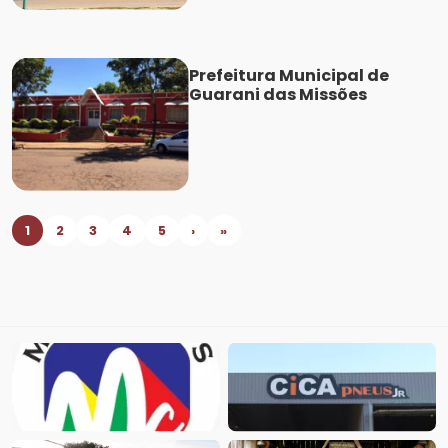
Prefeitura Municipal de
Guarani das Missões
1
2
3
4
5
›
»