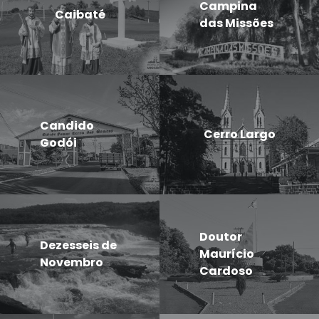
Campina
Caibaté
das Missões
Candido
Cerro Largo
Godói
Doutor
Dezesseis de
Maurício
Novembro
Cardoso