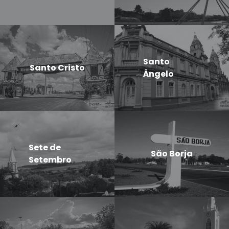
Santo
Santo Cristo
Ângelo
Sete de
São Borja
Setembro