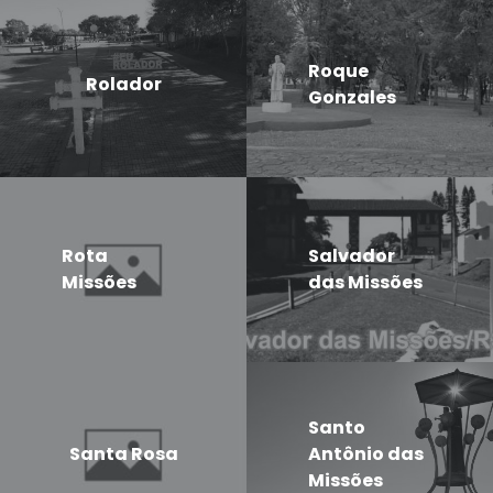
Roque
Rolador
Gonzales
Rota
Salvador
Missões
das Missões
Santo
Santa Rosa
Antônio das
Missões