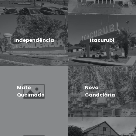
Independência
Itacurubi
Mato
Nova
Queimado
Candelária