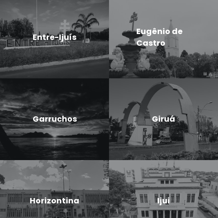
Eugênio de
Entre-Ijuís
Castro
Garruchos
Giruá
Horizontina
Ijui