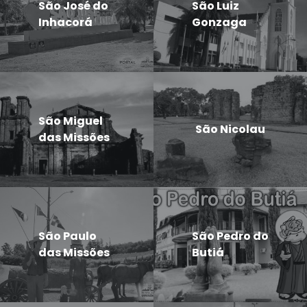
São José do
São Luiz
Inhacorá
Gonzaga
São Miguel
São Nicolau
das Missões
São Paulo
São Pedro do
das Missões
Butiá