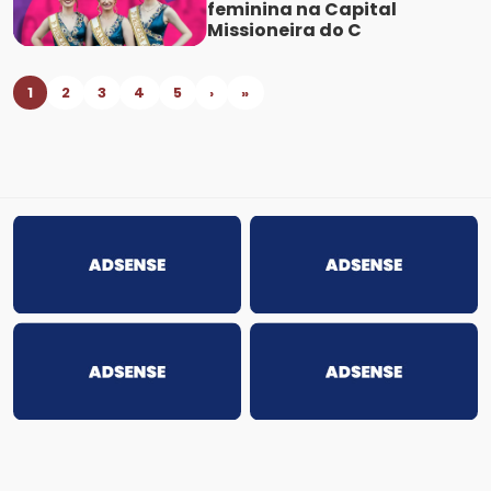
feminina na Capital
Missioneira do C
1
2
3
4
5
›
»