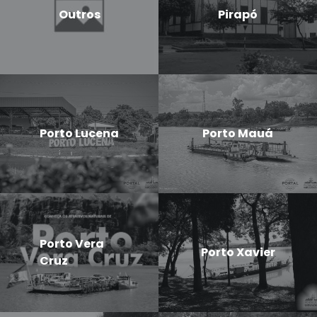
Outros
Pirapó
Porto Lucena
Porto Mauá
Porto Vera
Porto Xavier
Cruz