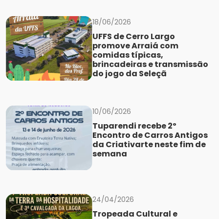
18/06/2026
UFFS de Cerro Largo
promove Arraiá com
comidas típicas,
brincadeiras e transmissão
do jogo da Seleçã
10/06/2026
Tuparendi recebe 2º
Encontro de Carros Antigos
da Criativarte neste fim de
semana
24/04/2026
Tropeada Cultural e