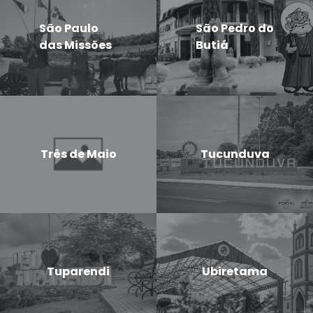
São Paulo
São Pedro do
das Missões
Butiá
Três de Maio
Tucunduva
Tuparendi
Ubiretama