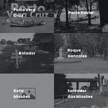
Porto Vera
Porto Xavier
Cruz
Roque
Rolador
Gonzales
Rota
Salvador
Missões
das Missões