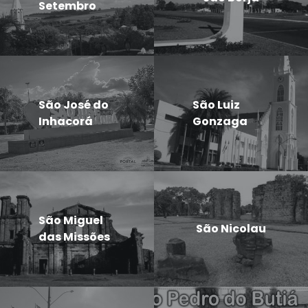
Setembro
São José do
São Luiz
Inhacorá
Gonzaga
São Miguel
São Nicolau
das Missões