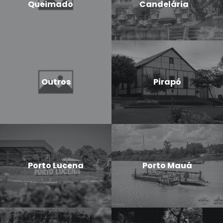
Queimado
Candelária
Outros
Pirapó
Porto Lucena
Porto Mauá