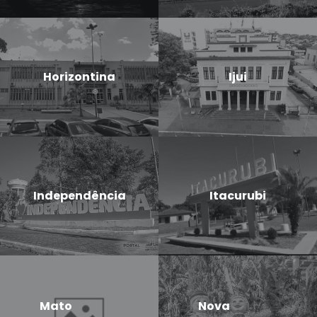
Horizontina
Ijui
Independência
Itacurubi
Mato
Nova