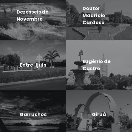
Doutor
Dezesseis de
Maurício
Novembro
Cardoso
Eugênio de
Entre-Ijuís
Castro
Garruchos
Giruá