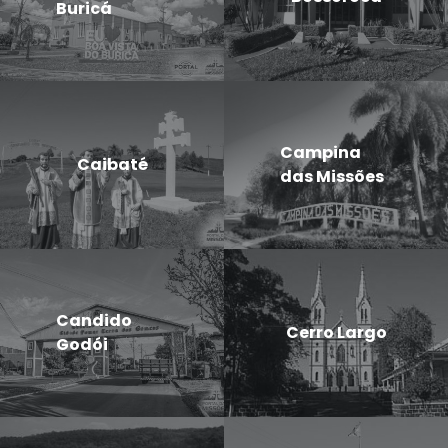
Buricá
Campina
Caibaté
das Missões
Candido
Cerro Largo
Godói