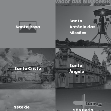
Santo
Santa Rosa
Antônio das
Missões
Santo
Santo Cristo
Ângelo
Sete de
São Borja