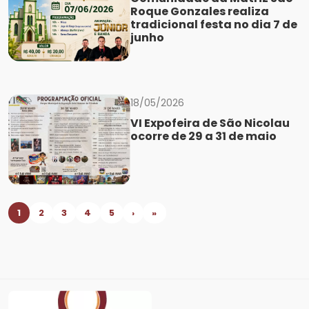
Roque Gonzales realiza
tradicional festa no dia 7 de
junho
18/05/2026
VI Expofeira de São Nicolau
ocorre de 29 a 31 de maio
1
2
3
4
5
›
»