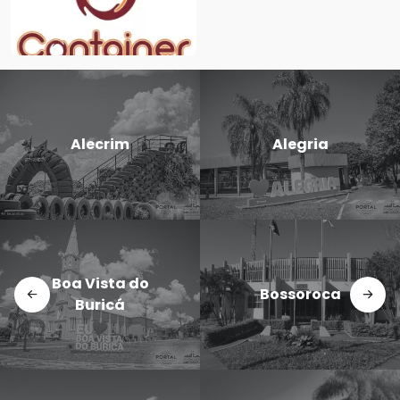
Candido
Cerro Largo
Godói
Doutor
Dezesseis de
Maurício
Novembro
Cardoso