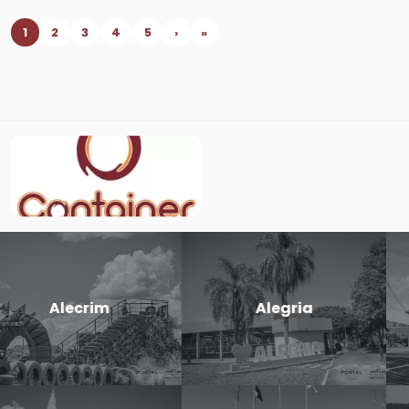
1
2
3
4
5
›
»
Candido
Cerro Largo
Godói