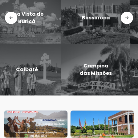
Doutor
Dezesseis de
Maurício
Novembro
Cardoso
Eugênio de
Entre-Ijuís
Castro