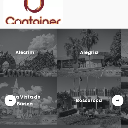
Candido
Cerro Largo
Godói
Doutor
Dezesseis de
Maurício
Novembro
Cardoso