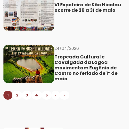
VI Expofeira de São Nicolau
ocorre de 29 a 31 de maio
24/04/2026
Tropeada Cultural e
Cavalgada da Lagoa
movimentam Eugênio de
Castro no feriado de 1º de
maio
1
2
3
4
5
›
»