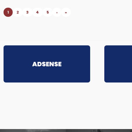
1
2
3
4
5
›
»