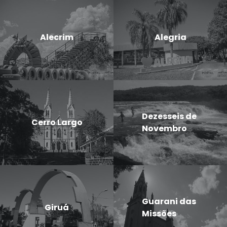
Alecrim
Alegria
Dezesseis de
Cerro Largo
Novembro
Guarani das
Giruá
Missões