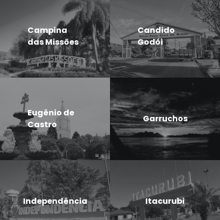
Campina
Candido
das Missões
Godói
Eugênio de
Garruchos
Castro
Independência
Itacurubi