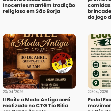
Inocentes mantêm tradição
comidas 
religiosa em São Borja
brincade
do jogo 
23/04/2026
22/04/2026
II Baile à Moda Antiga será
Pedal Es
realizado no CTG Tio Bilia
movimen