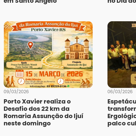
em Santo Ângelo
no Dia do
09/03/2026
06/03/2026
Porto Xavier realiza o
Espetácu
Desafio dos 22 km da
transfo
Romaria Assunção do Ijuí
Ergológi
neste domingo
palco cu