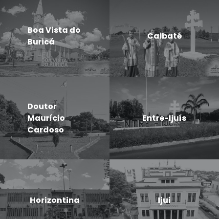
Boa Vista do
Caibaté
Buricá
Doutor
Maurício
Entre-Ijuís
Cardoso
Horizontina
Ijui