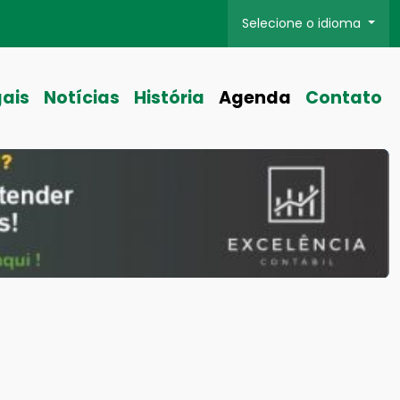
Selecione o idioma
gais
Notícias
História
Agenda
Contato