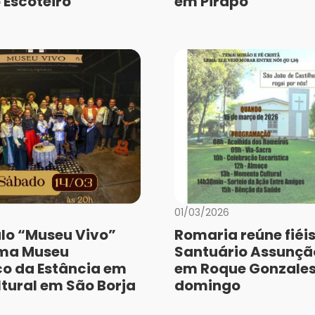
 Escoteiro
em Pirapó
01/03/2026
lo “Museu Vivo”
Romaria reúne fiéis
rma Museu
Santuário Assunção
co da Estância em
em Roque Gonzales
ltural em São Borja
domingo