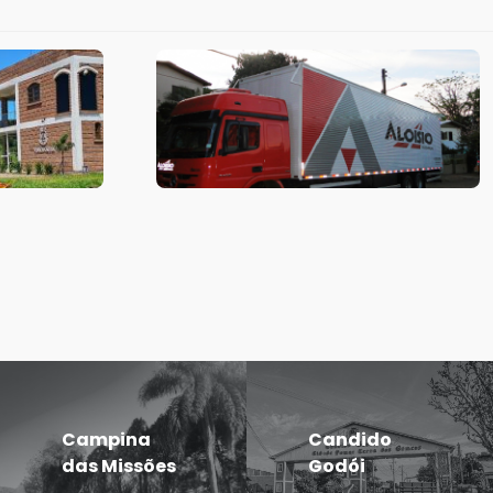
Campina
Candido
das Missões
Godói