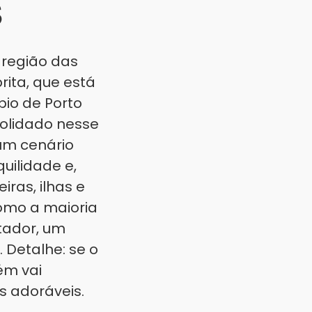
S
região das
rita, que está
pio de Porto
nsolidado nesse
 um cenário
uilidade e,
iras, ilhas e
omo a maioria
ntador, um
 Detalhe: se o
ém vai
s adoráveis.