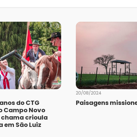
20/08/2024
anos do CTG
Paisagens missione
do Campo Novo
 chama crioula
a em São Luiz
a