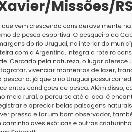
 Xavier/Missões/R
 que vem crescendo consideravelmente na 
ismo de pesca esportiva. O pesqueiro do Cab
margens do rio Uruguai, no interior do municí
nteira com a Argentina, integra o roteiro co
ade. Cercado pela natureza, o lugar oferece
tografar, vivenciar momentos de lazer, tranq
pescaria, já que o rio Uruguai possui correde
celentes condições de pesca. Além disso, c
no meio rural, o percurso até o local é enca
egistrar e apreciar belas paisagens naturais.
 tiver pressa e for um bom observador, tamb
 caminho aves exóticas e outras criaturinha