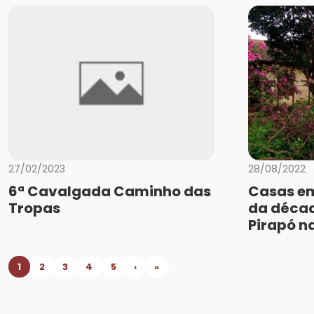
27/02/2023
28/08/2022
6ª Cavalgada Caminho das
Casas em
Tropas
da décad
Pirapó n
1
2
3
4
5
›
»