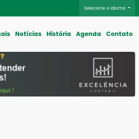
Selecione o idioma
gais
Notícias
História
Agenda
Contato