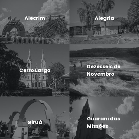
Alecrim
Alegria
Dezesseis de
Cerro Largo
Novembro
Guarani das
Giruá
Missões