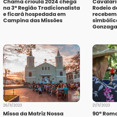
Chama crioula 2024 chega
Cavalari
na 3ª Região Tradicionalista
Rodeio 
e ficará hospedada em
recebem
Campina das Missões
simbólic
Gonzag
26/11/2023
21/11/2023
Missa da Matriz Nossa
90ª Roma