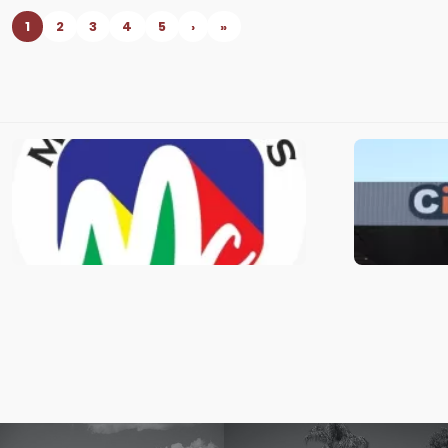
1
2
3
4
5
›
»