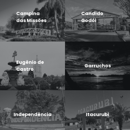
Campina
Candido
das Missões
Godói
Eugênio de
Garruchos
Castro
Independência
Itacurubi