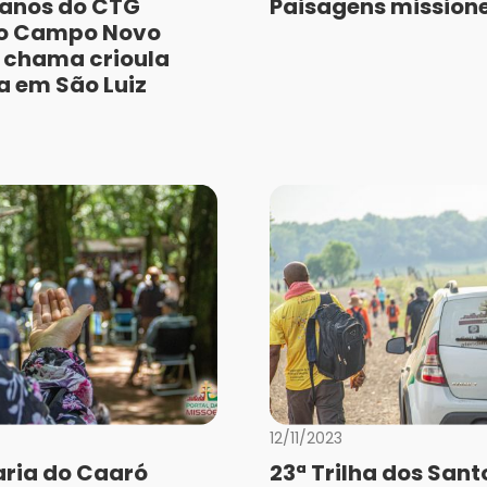
anos do CTG
Paisagens missione
do Campo Novo
 chama crioula
a em São Luiz
a
12/11/2023
ria do Caaró
23ª Trilha dos Sant