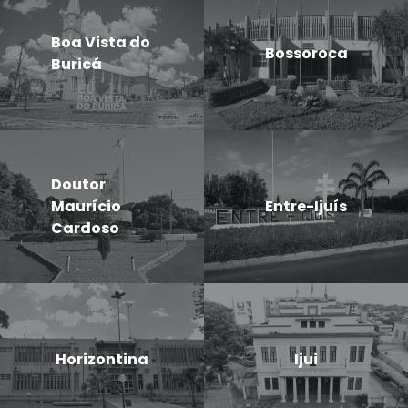
Boa Vista do
Bossoroca
Buricá
Doutor
Maurício
Entre-Ijuís
Cardoso
Horizontina
Ijui