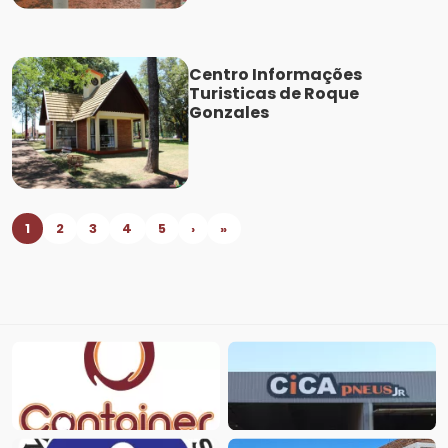
Centro Informações
Turisticas de Roque
Gonzales
1
2
3
4
5
›
»