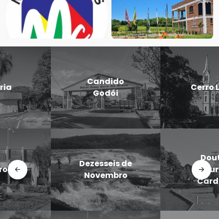
Candido
Cerro Largo
Godói
Doutor
Dezesseis de
Maurício
Novembro
Cardoso