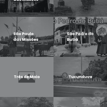
São Paulo
São Pedro do
das Missões
Butiá
Três de Maio
Tucunduva