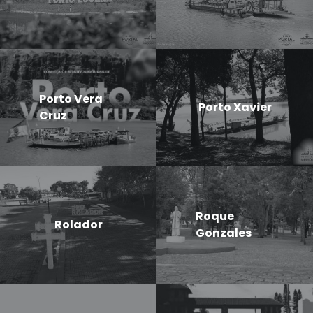
Porto Vera
Porto Xavier
Cruz
Roque
Rolador
Gonzales