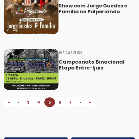
Show com Jorge Guedes e
Familia no Pulperiando
15/04/2018
Campeonato Binacional
Etapa Entre-Ijuis
«
‹
3
4
5
6
7
›
»