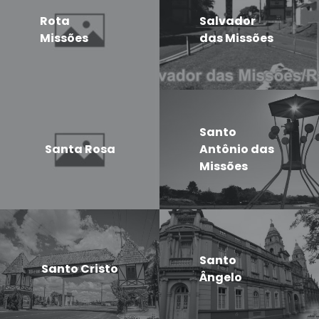
Rota
Salvador
Missões
das Missões
Santo
Santa Rosa
Antônio das
Missões
Santo
Santo Cristo
Ângelo