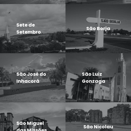
Sete de
São Borja
Setembro
São José do
São Luiz
Inhacorá
Gonzaga
São Miguel
São Nicolau
das Missões