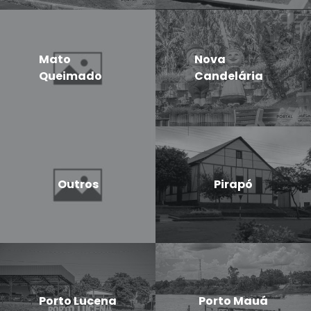
Mato
Nova
Queimado
Candelária
Outros
Pirapó
Porto Lucena
Porto Mauá