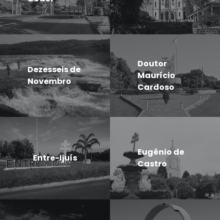
Doutor
Dezesseis de
Maurício
Novembro
Cardoso
Eugênio de
Entre-Ijuís
Castro