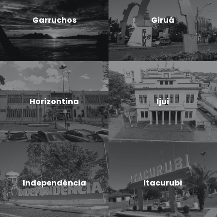
Garruchos
Giruá
Horizontina
Ijui
Independência
Itacurubi