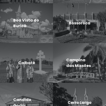
Boa Vista do
Bossoroca
Buricá
Campina
Caibaté
das Missões
Candido
Cerro Largo
Godói