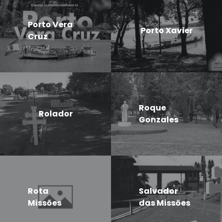
Porto Vera
Porto Xavier
Cruz
Roque
Rolador
Gonzales
Rota
Salvador
Missões
das Missões