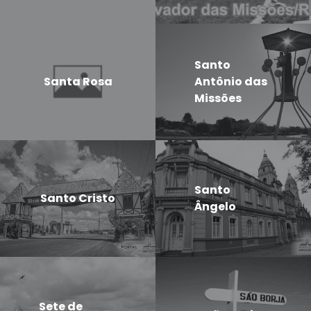
Santo
Santa Rosa
Antônio das
Missões
Santo
Santo Cristo
Ângelo
Sete de