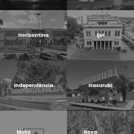
Horizontina
Ijui
Independência
Itacurubi
Mato
Nova