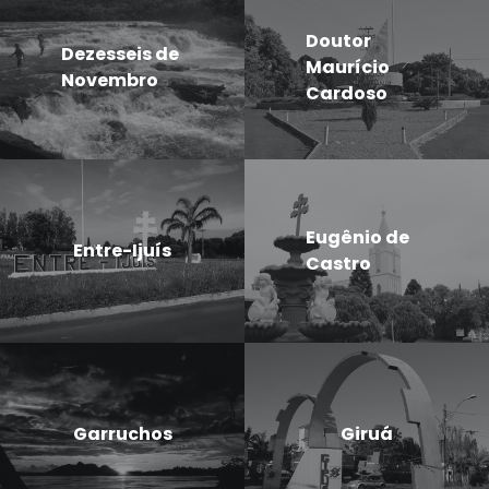
Doutor
Dezesseis de
Maurício
Novembro
Cardoso
Eugênio de
Entre-Ijuís
Castro
Garruchos
Giruá