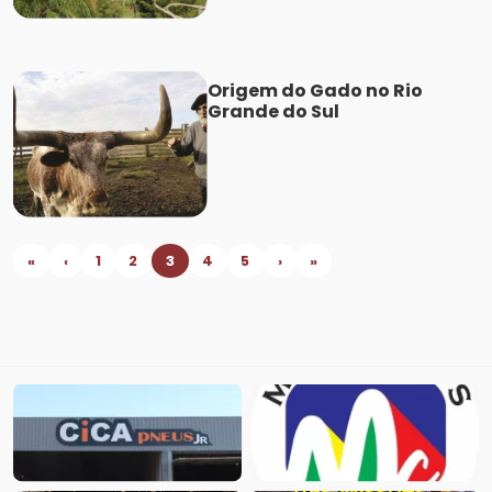
Origem do Gado no Rio
Grande do Sul
«
‹
1
2
3
4
5
›
»