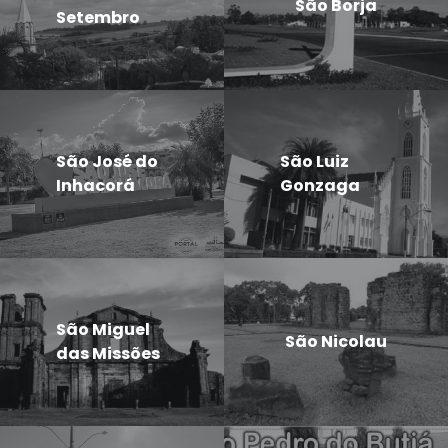
São Borja
Setembro
São José do
São Luiz
Inhacorá
Gonzaga
São Miguel
São Nicolau
das Missões