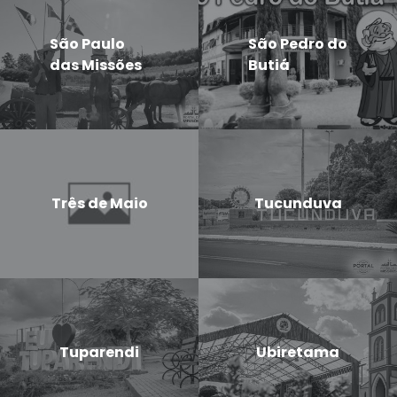
São Paulo
São Pedro do
das Missões
Butiá
Três de Maio
Tucunduva
Tuparendi
Ubiretama