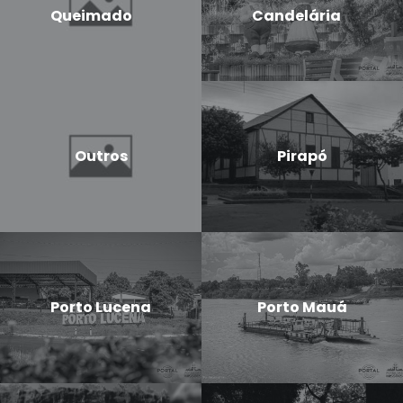
Queimado
Candelária
Outros
Pirapó
Porto Lucena
Porto Mauá