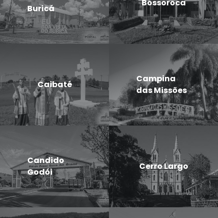
Bossoroca
Buricá
Campina
Caibaté
das Missões
Candido
Cerro Largo
Godói