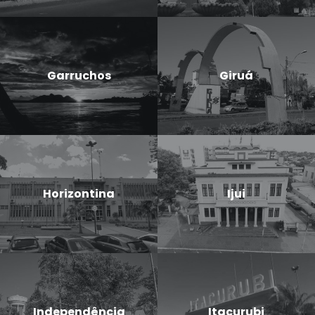
Garruchos
Giruá
Horizontina
Ijui
Independência
Itacurubi