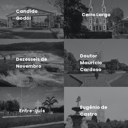
Candido
Cerro Largo
Godói
Doutor
Dezesseis de
Maurício
Novembro
Cardoso
Eugênio de
Entre-Ijuís
Castro