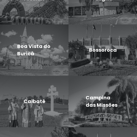
Boa Vista do
Bossoroca
Buricá
Campina
Caibaté
das Missões