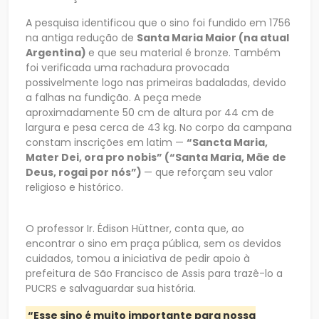
A pesquisa identificou que o sino foi fundido em 1756
na antiga redução de
Santa Maria Maior (na atual
Argentina)
e que seu material é bronze. Também
foi verificada uma rachadura provocada
possivelmente logo nas primeiras badaladas, devido
a falhas na fundição. A peça mede
aproximadamente 50 cm de altura por 44 cm de
largura e pesa cerca de 43 kg. No corpo da campana
constam inscrições em latim —
“Sancta Maria,
Mater Dei, ora pro nobis” (“Santa Maria, Mãe de
Deus, rogai por nós”)
— que reforçam seu valor
religioso e histórico.
O professor Ir. Édison Hüttner, conta que, ao
encontrar o sino em praça pública, sem os devidos
cuidados, tomou a iniciativa de pedir apoio à
prefeitura de São Francisco de Assis para trazê-lo a
PUCRS e salvaguardar sua história.
“Esse sino é muito importante para nossa