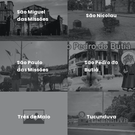
São Miguel
São Nicolau
das Missões
São Paulo
São Pedro do
das Missões
Butiá
Três de Maio
Tucunduva