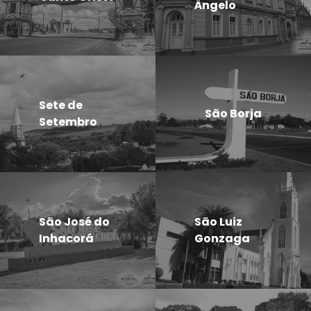
Ângelo
Sete de
São Borja
Setembro
São José do
São Luiz
Inhacorá
Gonzaga