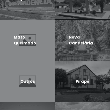
Mato
Nova
Queimado
Candelária
Outros
Pirapó