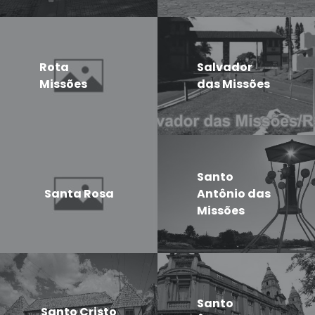
Rota
Salvador
Missões
das Missões
Santo
Santa Rosa
Antônio das
Missões
Santo
Santo Cristo