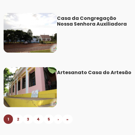
Casa da Congregação
Nossa Senhora Auxiliadora
Artesanato Casa do Artesão
1
2
3
4
5
›
»