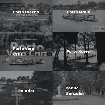
Porto Lucena
Porto Mauá
Porto Vera
Porto Xavier
Cruz
Roque
Rolador
Gonzales