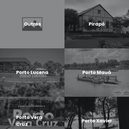
Outros
Pirapó
Porto Lucena
Porto Mauá
Porto Vera
Porto Xavier
Cruz