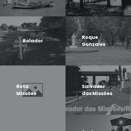
Roque
Rolador
Gonzales
Rota
Salvador
Missões
das Missões