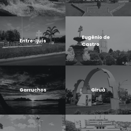
Eugênio de
Entre-Ijuís
Castro
Garruchos
Giruá