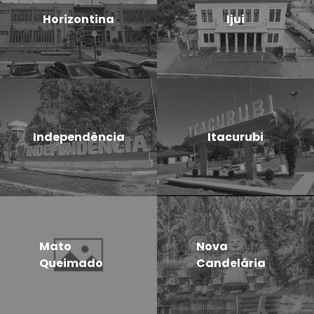
Horizontina
Ijui
Independência
Itacurubi
Mato
Nova
Queimado
Candelária