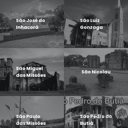
São José do
São Luiz
Inhacorá
Gonzaga
São Miguel
São Nicolau
das Missões
São Paulo
São Pedro do
das Missões
Butiá