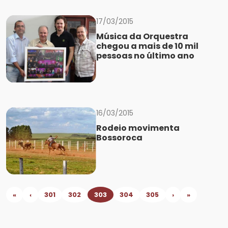
17/03/2015
Música da Orquestra
chegou a mais de 10 mil
pessoas no último ano
16/03/2015
Rodeio movimenta
Bossoroca
«
‹
301
302
303
304
305
›
»