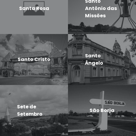
Santo
Santa Rosa
Antônio das
Missões
Santo
Santo Cristo
Ângelo
Sete de
São Borja
Setembro