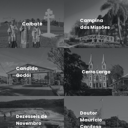
Campina
Caibaté
das Missões
Candido
Cerro Largo
Godói
Doutor
Dezesseis de
Maurício
Novembro
Cardoso