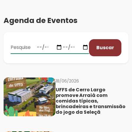
Agenda de Eventos
Buscar
18/06/2026
UFFS de Cerro Largo
promove Arraiá com
comidas típicas,
brincadeiras e transmissão
do jogo da Seleçã