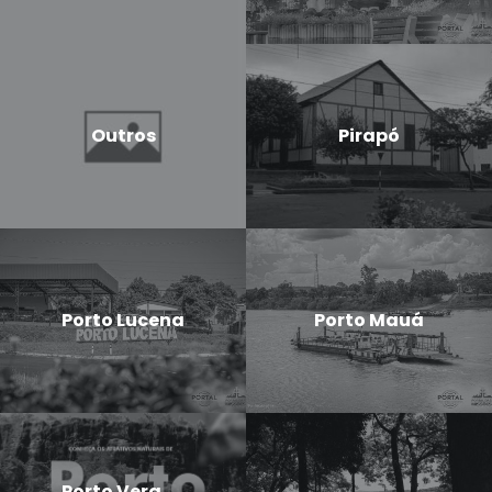
Outros
Pirapó
Porto Lucena
Porto Mauá
Porto Vera