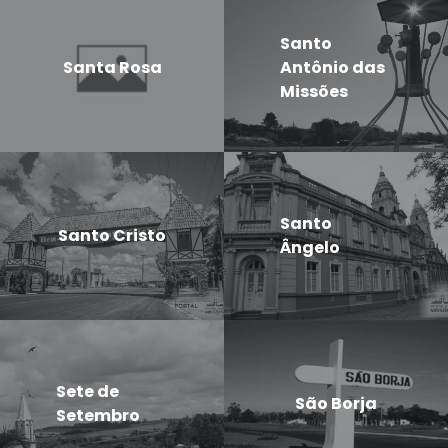
Santo
Santa Rosa
Antônio das
Missões
Santo
Santo Cristo
Ângelo
Sete de
São Borja
Setembro