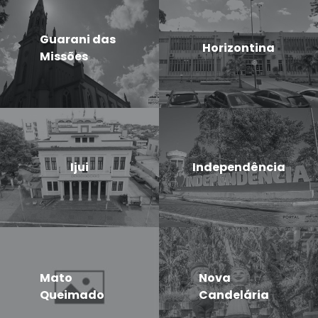
Guarani das
Horizontina
Missões
Ijui
Independência
Mato
Nova
Queimado
Candelária