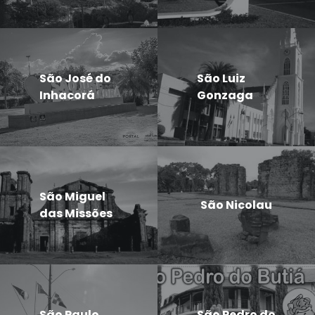
São José do
São Luiz
Inhacorá
Gonzaga
São Miguel
São Nicolau
das Missões
São Paulo
São Pedro do