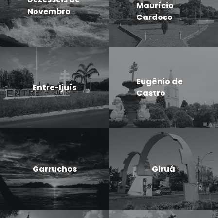
Maurício
Novembro
Cardoso
Eugênio de
Entre-Ijuís
Castro
Garruchos
Giruá