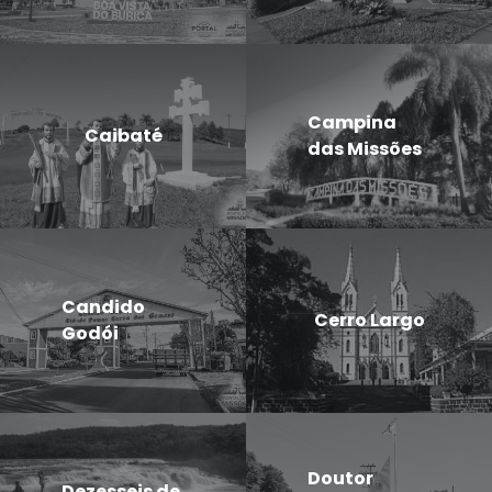
Campina
Caibaté
das Missões
Candido
Cerro Largo
Godói
Doutor
Dezesseis de