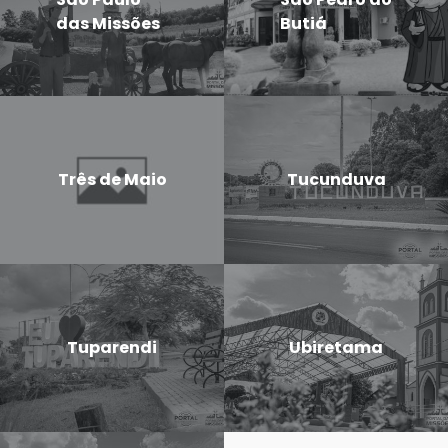
das Missões
Butiá
Três de Maio
Tucunduva
Tuparendi
Ubiretama