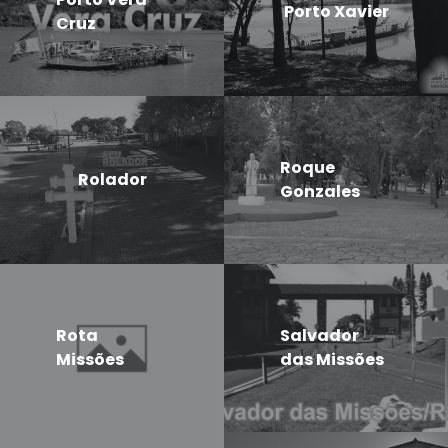
Porto Xavier
Cruz
Roque
Rolador
Gonzales
Rota
Salvador
Missões
das Missões