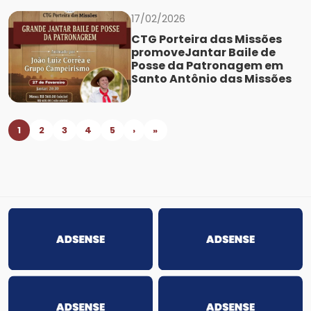
17/02/2026
CTG Porteira das Missões
promoveJantar Baile de
Posse da Patronagem em
Santo Antônio das Missões
1
2
3
4
5
›
»