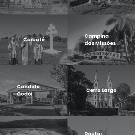
Campina
Caibaté
das Missões
Candido
Cerro Largo
Godói
Doutor