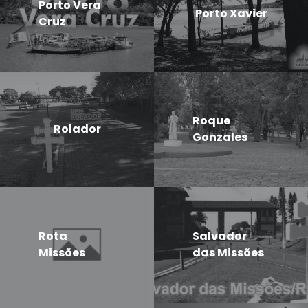
Porto Vera
Porto Xavier
Cruz
Roque
Rolador
Gonzales
Rota
Salvador
Missões
das Missões