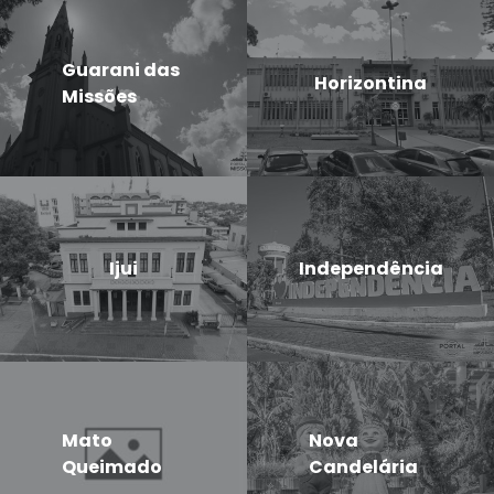
Guarani das
Horizontina
Missões
Ijui
Independência
Mato
Nova
Queimado
Candelária