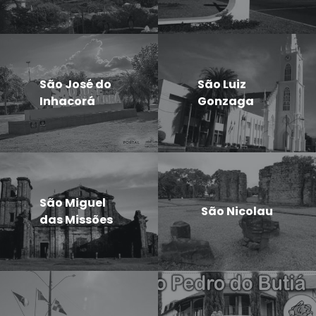
São José do
São Luiz
Inhacorá
Gonzaga
São Miguel
São Nicolau
das Missões