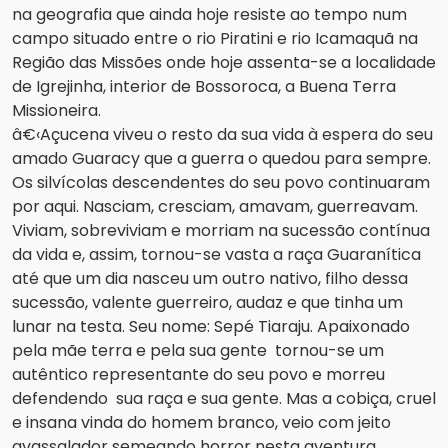
na geografia que ainda hoje resiste ao tempo num
campo situado entre o rio Piratini e rio Icamaquã na
Região das Missões onde hoje assenta-se a localidade
de Igrejinha, interior de Bossoroca, a Buena Terra
Missioneira.
â€‹Açucena viveu o resto da sua vida à espera do seu
amado Guaracy que a guerra o quedou para sempre.
Os silvícolas descendentes do seu povo continuaram
por aqui. Nasciam, cresciam, amavam, guerreavam.
Viviam, sobreviviam e morriam na sucessão contínua
da vida e, assim, tornou-se vasta a raça Guaranítica
até que um dia nasceu um outro nativo, filho dessa
sucessão, valente guerreiro, audaz e que tinha um
lunar na testa. Seu nome: Sepé Tiaraju. Apaixonado
pela mãe terra e pela sua gente tornou-se um
autêntico representante do seu povo e morreu
defendendo sua raça e sua gente. Mas a cobiça, cruel
e insana vinda do homem branco, veio com jeito
avassalador semeando horror nesta aventura