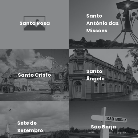
Santo
Santa Rosa
Antônio das
Missões
Santo
Santo Cristo
Ângelo
Sete de
São Borja
Setembro