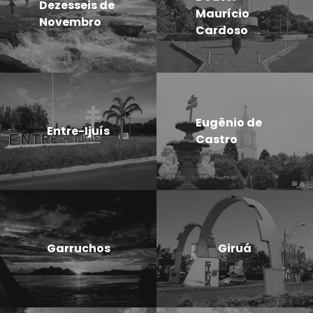
Dezesseis de
Maurício
Novembro
Cardoso
Eugênio de
Entre-Ijuís
Castro
Garruchos
Giruá