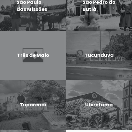
São Paulo
São Pedro do
das Missões
Butiá
Três de Maio
Tucunduva
Tuparendi
Ubiretama