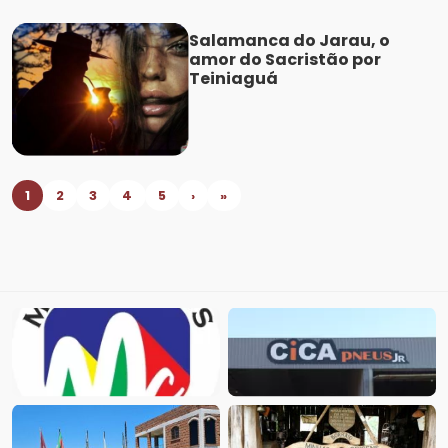
Salamanca do Jarau, o
amor do Sacristão por
Teiniaguá
1
2
3
4
5
›
»