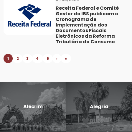
Receita Federal e Comitê
Gestor do IBS publicam o
Cronograma de
Implementação dos
Documentos Fiscais
Eletrônicos da Reforma
Tributária do Consumo
1
2
3
4
5
›
»
Candido
Cerro Largo
Godói