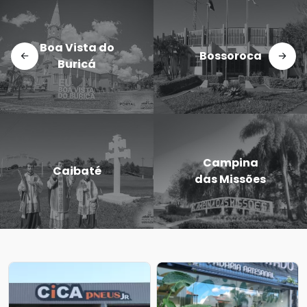
Doutor
Dezesseis de
Maurício
Novembro
Cardoso
Eugênio de
Entre-Ijuís
Castro