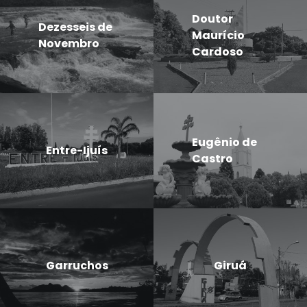
Doutor
Dezesseis de
Maurício
Novembro
Cardoso
Eugênio de
Entre-Ijuís
Castro
Garruchos
Giruá