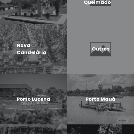
Queimado
Nova
Outros
Candelária
Porto Lucena
Porto Mauá