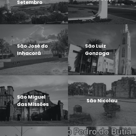
Setembro
São José do
São Luiz
Inhacorá
Gonzaga
São Miguel
São Nicolau
das Missões