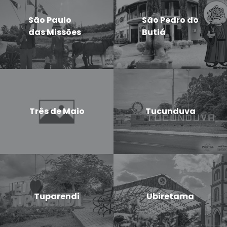
São Paulo
São Pedro do
das Missões
Butiá
Três de Maio
Tucunduva
Tuparendi
Ubiretama