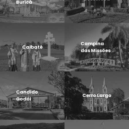
Buricá
Campina
Caibaté
das Missões
Candido
Cerro Largo
Godói