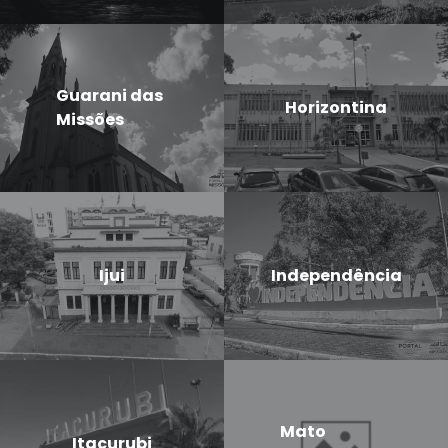
Guarani das
Horizontina
Missões
Ijui
Independência
Mato
Itacurubi