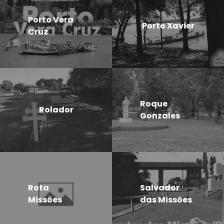
Porto Vera
Porto Xavier
Cruz
Roque
Rolador
Gonzales
Rota
Salvador
Missões
das Missões