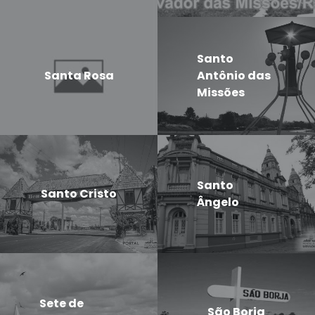
Santo
Santa Rosa
Antônio das
Missões
Santo
Santo Cristo
Ângelo
Sete de
São Borja