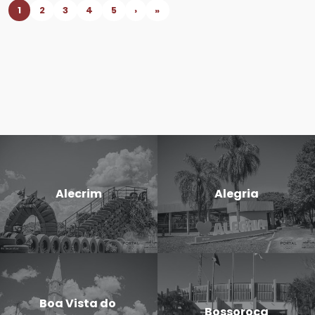
1
2
3
4
5
›
»
Alecrim
Alegria
Boa Vista do
Bossoroca