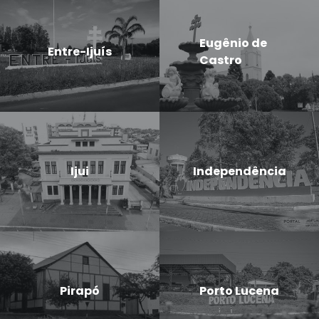
Eugênio de
Entre-Ijuís
Castro
Ijui
Independência
Pirapó
Porto Lucena