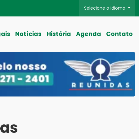
Selecione o idioma
gais
Notícias
História
Agenda
Contato
das