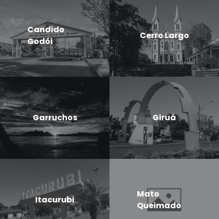
Candido
Cerro Largo
Godói
Garruchos
Giruá
Mato
Itacurubi
Queimado