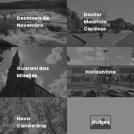
Doutor
Dezesseis de
Maurício
Novembro
Cardoso
Guarani das
Horizontina
Missões
Nova
Outros
Candelária