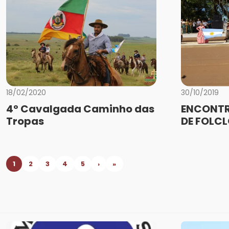
18/02/2020
30/10/2019
4º Cavalgada Caminho das
ENCONTR
Tropas
DE FOLC
1
2
3
4
5
›
»