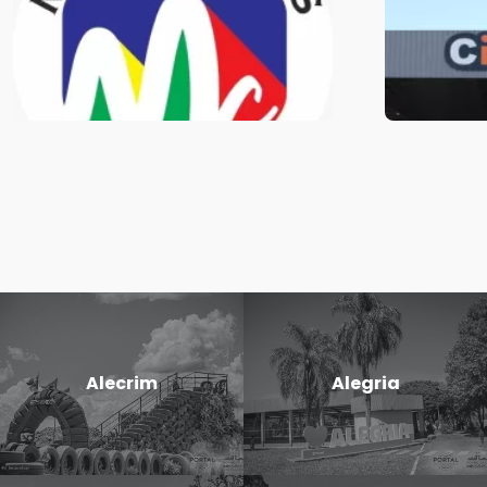
Alecrim
Alegria