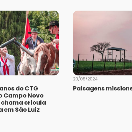
20/08/2024
anos do CTG
Paisagens missione
do Campo Novo
 chama crioula
a em São Luiz
a