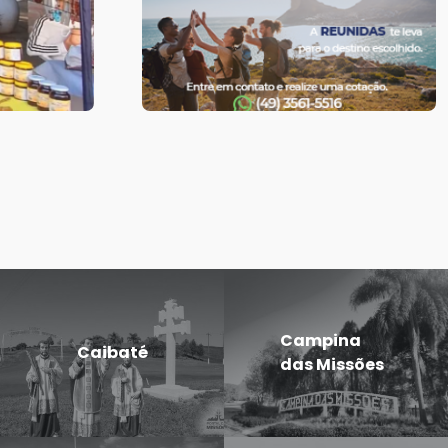
Campina
Caibaté
das Missões