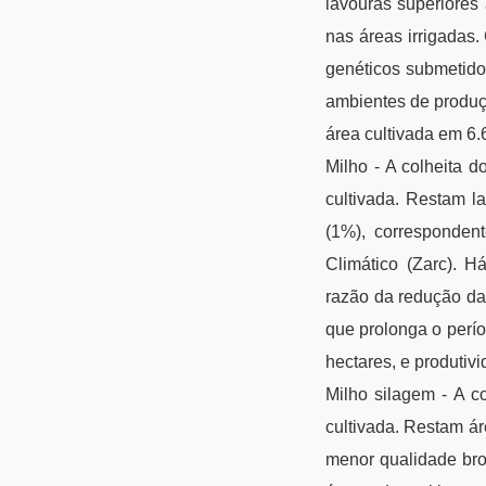
lavouras superiores 
nas áreas irrigadas
genéticos submetido
ambientes de produç
área cultivada em 6.
Milho - A colheita 
cultivada. Restam l
(1%), corresponden
Climático (Zarc). 
razão da redução da
que prolonga o perí
hectares, e produtiv
Milho silagem - A c
cultivada. Restam á
menor qualidade bro