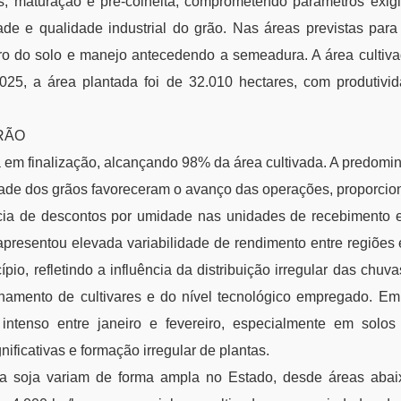
, maturação e pré-colheita, comprometendo parâmetros exig
ade e qualidade industrial do grão. Nas áreas previstas para
ro do solo e manejo antecedendo a semeadura. A área cultiv
025, a área plantada foi de 32.010 hectares, com produtivi
RÃO
tá em finalização, alcançando 98% da área cultivada. A predom
ade dos grãos favoreceram o avanço das operações, proporcion
cia de descontos por umidade nas unidades de recebimento 
 apresentou elevada variabilidade de rendimento entre regiões
o, refletindo a influência da distribuição irregular das chuvas
onamento de cultivares e do nível tecnológico empregado. E
s intenso entre janeiro e fevereiro, especialmente em solo
ificativas e formação irregular de plantas.
da soja variam de forma ampla no Estado, desde áreas abai