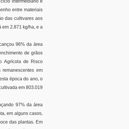
ciclo intermediário e
enho entre materiais
o das cultivares aos
 em 2.871 kg/ha, e a
alcançou 96% da área
 enchimento de grãos
o Agrícola de Risco
as remanescentes em
esta época do ano, o
cultivada em 803.019
cançando 97% da área
ta, em alguns casos,
coce das plantas. Em