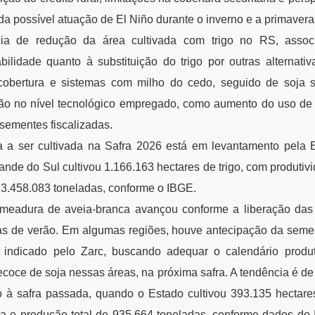
da possível atuação de El Niño durante o inverno e a primavera
cia de redução da área cultivada com trigo no RS, assoc
abilidade quanto à substituição do trigo por outras alternati
 cobertura e sistemas com milho do cedo, seguido de soja 
ção no nível tecnológico empregado, como aumento do uso de
ementes fiscalizadas.
a a ser cultivada na Safra 2026 está em levantamento pela
ande do Sul cultivou 1.166.163 hectares de trigo, com produti
 3.458.083 toneladas, conforme o IBGE.
emeadura de aveia-branca avançou conforme a liberação das 
as de verão. Em algumas regiões, houve antecipação da sem
l indicado pelo Zarc, buscando adequar o calendário produti
ecoce de soja nessas áreas, na próxima safra. A tendência é d
o à safra passada, quando o Estado cultivou 393.135 hectare
a e produção total de 935.664 toneladas, conforme dados do 