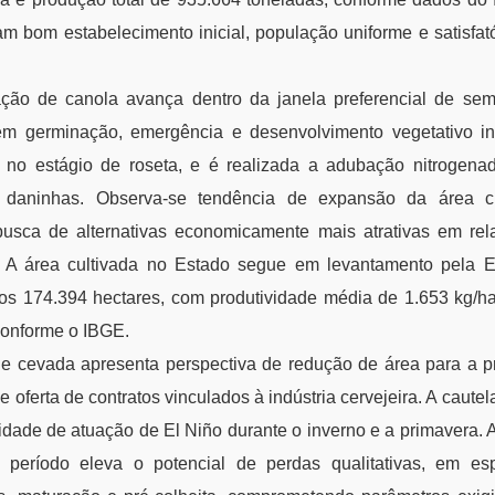
m bom estabelecimento inicial, população uniforme e satisfat
ação de canola avança dentro da janela preferencial de sem
em germinação, emergência e desenvolvimento vegetativo ini
 no estágio de roseta, e é realizada a adubação nitrogena
 daninhas. Observa-se tendência de expansão da área cu
busca de alternativas economicamente mais atrativas em rel
is. A área cultivada no Estado segue em levantamento pela 
dos 174.394 hectares, com produtividade média de 1.653 kg/ha
conforme o IBGE.
de cevada apresenta perspectiva de redução de área para a 
oferta de contratos vinculados à indústria cervejeira. A cautel
idade de atuação de El Niño durante o inverno e a primavera. 
e período eleva o potencial de perdas qualitativas, em es