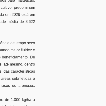
idos para malteação,
 cultivo, predominam
ada em 2026 está em
dade média de 3.622
inância de tempo seco
ando maior fluidez e
e beneficiamento. De
 e, até mesmo, dentro
, das características
m áreas submetidas a
s rasos ou arenosos,
xo de 1.000 kg/ha a