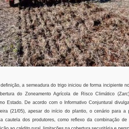
efinição, a semeadura do trigo iniciou de forma incipiente n
rtura do Zoneamento Agrícola de Risco Climático (Zarc)
s no Estado. De acordo com o Informativo Conjuntural divul
feira (21/05), apesar do início do plantio, o cenário para a
a cautela dos produtores, como reflexo da combinação de
ição ao crédito rural, limitações na cobertura securitária e pers