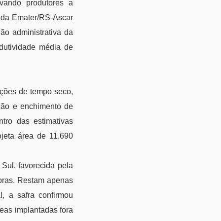
evando produtores a
va da Emater/RS-Ascar
ão administrativa da
dutividade média de
ições de tempo seco,
ção e enchimento de
ntro das estimativas
ojeta área de 11.690
Sul, favorecida pela
toras. Restam apenas
l, a safra confirmou
eas implantadas fora