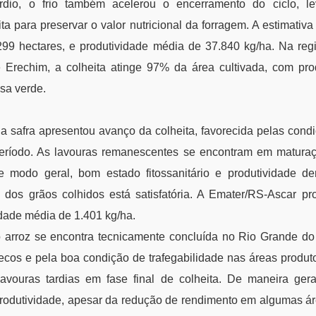
ardio, o frio também acelerou o encerramento do ciclo, l
ta para preservar o valor nutricional da forragem. A estimati
299 hectares, e produtividade média de 37.840 kg/ha. Na regi
 Erechim, a colheita atinge 97% da área cultivada, com pro
sa verde.
a safra apresentou avanço da colheita, favorecida pelas cond
eríodo. As lavouras remanescentes se encontram em matura
 modo geral, bom estado fitossanitário e produtividade de
de dos grãos colhidos está satisfatória. A Emater/RS-Ascar pr
idade média de 1.401 kg/ha.
do arroz se encontra tecnicamente concluída no Rio Grande do 
ecos e pela boa condição de trafegabilidade nas áreas produ
avouras tardias em fase final de colheita. De maneira gera
produtividade, apesar da redução de rendimento em algumas ár