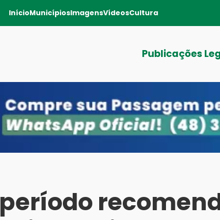
Início
Municípios
Imagens
Vídeos
Cultura
Publicações Le
a período recomen