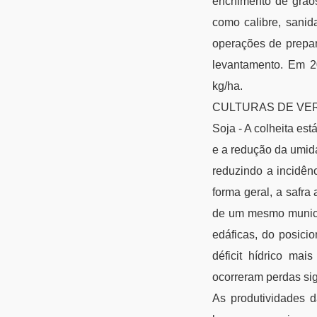
enchimento de grãos
como calibre, sanid
operações de prepa
levantamento. Em 2
kg/ha.
CULTURAS DE VE
Soja - A colheita es
e a redução da umid
reduzindo a incidên
forma geral, a safra
de um mesmo municípi
edáficas, do posici
déficit hídrico mai
ocorreram perdas sign
As produtividades 