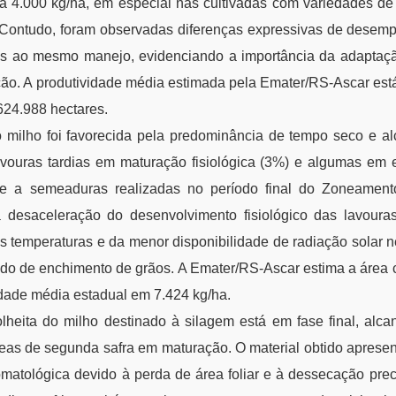
a 4.000 kg/ha, em especial nas cultivadas com variedades de 
. Contudo, foram observadas diferenças expressivas de desemp
s ao mesmo manejo, evidenciando a importância da adaptaçã
ão. A produtividade média estimada pela Emater/RS-Ascar está
624.988 hectares.
do milho foi favorecida pela predominância de tempo seco e 
avouras tardias em maturação fisiológica (3%) e algumas em
te a semeaduras realizadas no período final do Zoneament
Há desaceleração do desenvolvimento fisiológico das lavour
s temperaturas e da menor disponibilidade de radiação solar n
odo de enchimento de grãos. A Emater/RS-Ascar estima a área 
idade média estadual em 7.424 kg/ha.
olheita do milho destinado à silagem está em fase final, al
reas de segunda safra em maturação. O material obtido apresen
matológica devido à perda de área foliar e à dessecação pre