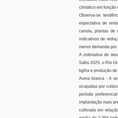
climático em função 
Observa-se tendên
expectativa de rent
canola, plantas de
indicativos de redu
menor demanda por s
A estimativa de áre
Safra 2025, o Rio Gr
kg/ha e produção de
Aveia branca - A s
ocupadas por cultur
período preferencia
implantação mais pr
cultivada em relaçã
média de 2.394 kg/h