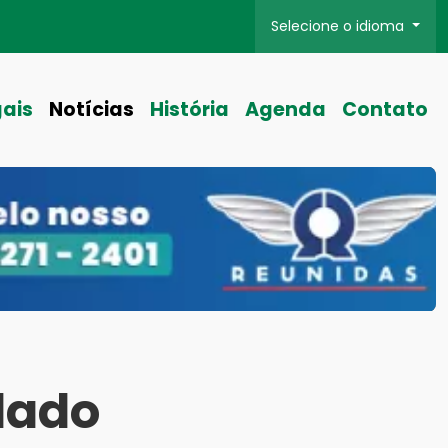
Selecione o idioma
gais
Notícias
História
Agenda
Contato
dado