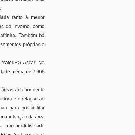
.
iada tanto à menor
vas de inverno, como
safrinha. Também há
 sementes próprias e
 Emater/RS-Ascar. Na
vidade média de 2.968
áreas anteriormente
eadura em relação ao
vo para possibilitar
e manutenção da área
s, com produtividade
IBGE. As lavouras já