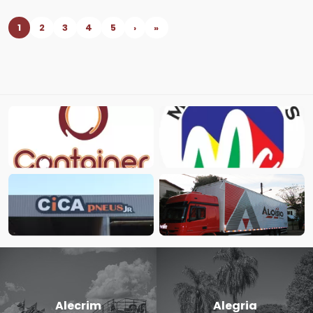
1
2
3
4
5
›
»
Candido
Cerro Largo