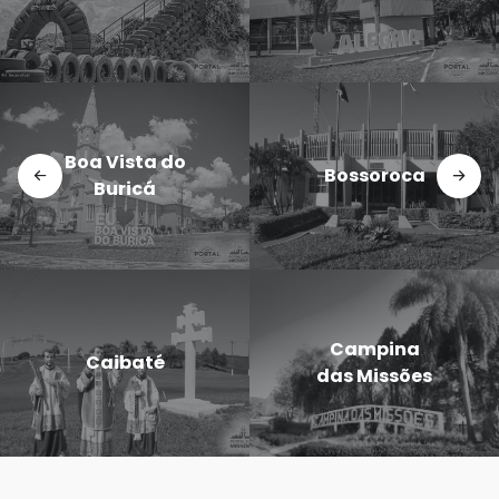
Godói
Doutor
Dezesseis de
Maurício
Novembro
Cardoso
Eugênio de
Entre-Ijuís
Castro