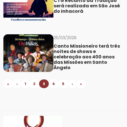
CTG Recanto da Tradição
será realizada em São José
do Inhacorá
25/03/2026
Canto Missioneiro terá três
noites de shows e
celebração aos 400 anos
das Missões em Santo
Ângelo
«
‹
1
2
3
4
5
›
»