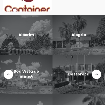
C
Alecrim
Alegria
 Vista do
Dez
Bossoroca
Buricá
N