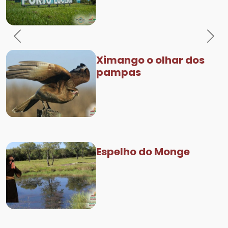
Previous
Nex
Ximango o olhar dos
pampas
Espelho do Monge