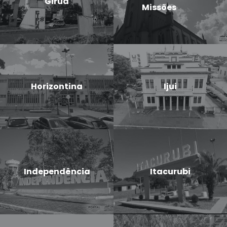
Giruá
Missões
Horizontina
Ijui
Independência
Itacurubi