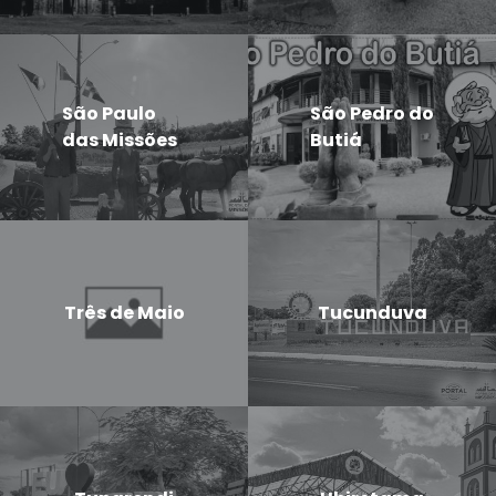
São Paulo
São Pedro do
das Missões
Butiá
Três de Maio
Tucunduva