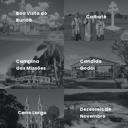
Boa Vista do
Caibaté
Buricá
Campina
Candido
das Missões
Godói
Dezesseis de
Cerro Largo
Novembro