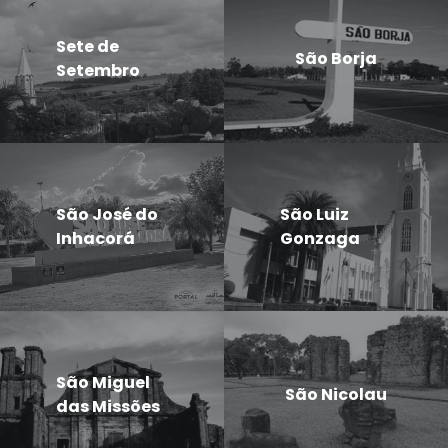
Sete de
São Borja
Setembro
São José do
São Luiz
Inhacorá
Gonzaga
São Miguel
São Nicolau
das Missões