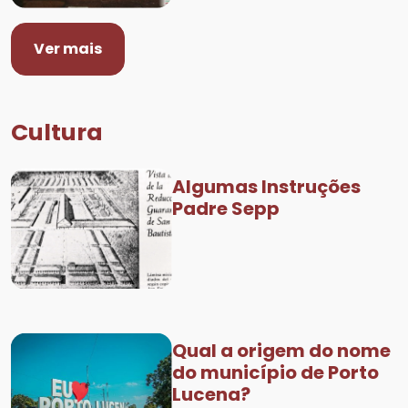
Ver mais
Cultura
Algumas Instruções
Padre Sepp
Qual a origem do nome
do município de Porto
Lucena?