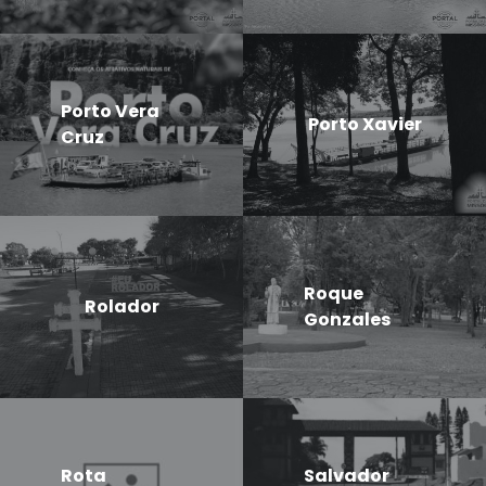
Porto Vera
Porto Xavier
Cruz
Roque
Rolador
Gonzales
Rota
Salvador