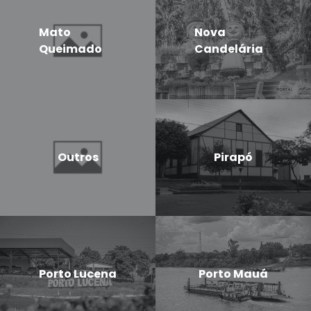
Mato
Nova
Queimado
Candelária
Outros
Pirapó
Porto Lucena
Porto Mauá