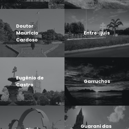
Doutor
Maurício
Entre-Ijuís
Cardoso
Eugênio de
Garruchos
Castro
Guarani das