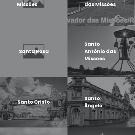
Missões
das Missões
Santo
Santa Rosa
Antônio das
Missões
Santo
Santo Cristo
Ângelo