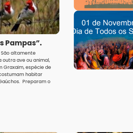
os Pampas”.
a. São altamente
 outra ave ou animal,
m Graxaim, espécie de
, costumam habitar
 Gaúchos. Preparam o