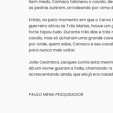
Sem medo, Camaco taloneou o cavalo, desp
as pedras zunirem, arrodeando por cima 
Então, no justo momento em que o Cervo B
guerreiro atirou as Três Marias, houve um
forte tapou tudo. Durante três dias e trê
cavalo, mas só acharam uma grande cavern
por onde, quem sabe, Camaco e seu cavalo
para nunca mais voltar.
João Cezimbra Jacques conta esta mesma 
dá um nome guarani a índia, chamando-a de
acrescentando ainda, que ela já era casad
PAULO MENA PESQUISADOR