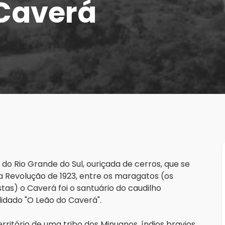
 Caverá
o Rio Grande do Sul, ouriçada de cerros, que se 
a Revolução de 1923, entre os maragatos (os 
tas) o Caverá foi o santuário do caudilho 
idado "O Leão do Caverá".
erritório de uma tribo dos Minuanos, índios bravios 