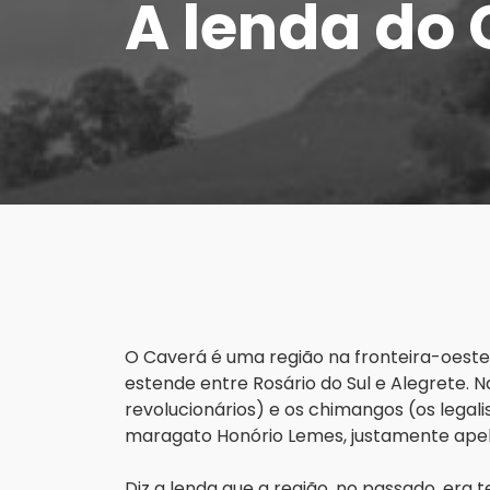
A lenda do
O Caverá é uma região na fronteira-oeste d
estende entre Rosário do Sul e Alegrete. N
revolucionários) e os chimangos (os legalis
maragato Honório Lemes, justamente apel
Diz a lenda que a região, no passado, era t