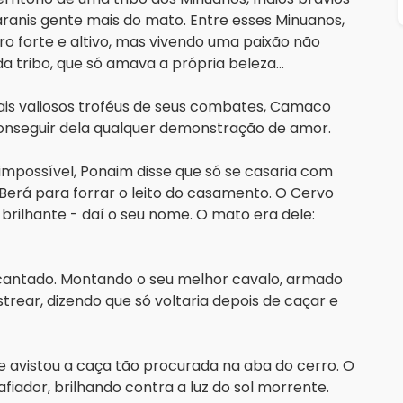
ranis gente mais do mato. Entre esses Minuanos, 
o forte e altivo, mas vivendo uma paixão não 
 tribo, que só amava a própria beleza...
ais valiosos troféus de seus combates, Camaco 
conseguir dela qualquer demonstração de amor.
mpossível, Ponaim disse que só se casaria com 
erá para forrar o leito do casamento. O Cervo 
rilhante - daí o seu nome. O mato era dele: 
antado. Montando o seu melhor cavalo, armado 
trear, dizendo que só voltaria depois de caçar e 
e avistou a caça tão procurada na aba do cerro. O 
iador, brilhando contra a luz do sol morrente. 