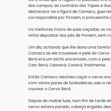
dos campos, ao contrário dos Tapes e Gua
destacava-se a figura de Camaco, guerreir
correspondida por Ponaim, a princesinha da
Os melhores frutos de suas caçadas, os m
vinha depositar aos pés de Ponaim, sem 
Um dia, achando que lhe dava uma tarefa i
Camaco se ele trouxesse a pele do Cervo B
Berá era um bicho encantado, com o pelo b
Caa-Berá, Caaverá, Caverá, finalmente.
Então Camaco resolveu caçar o cervo enc
com vários pares de boleadeiras, saiu a res
courear o Cervo Berá.
Depois de muitas luas, num fim de tarde el
cervo estava parado, cabeça erguida, desaf