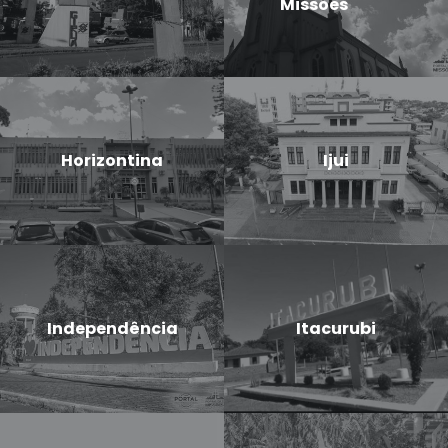
Missões
Horizontina
Ijui
Independência
Itacurubi