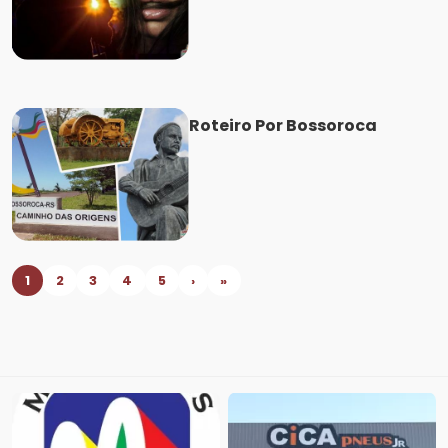
Roteiro Por Bossoroca
1
2
3
4
5
›
»