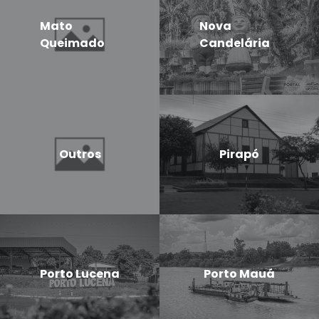
Mato
Nova
Queimado
Candelária
Outros
Pirapó
Porto Lucena
Porto Mauá