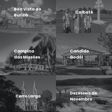
Boa Vista do
Caibaté
Buricá
Campina
Candido
das Missões
Godói
Dezesseis de
Cerro Largo
Novembro