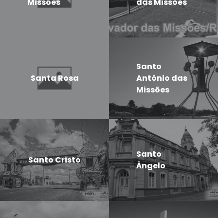
Missões
das Missões
Santo
Santa Rosa
Antônio das
Missões
Santo
Santo Cristo
Ângelo