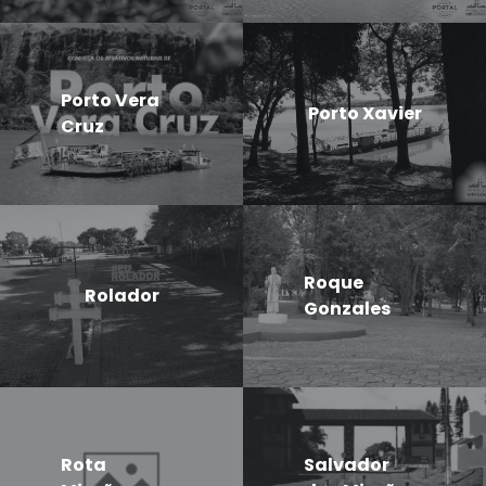
Porto Vera
Porto Xavier
Cruz
Roque
Rolador
Gonzales
Rota
Salvador