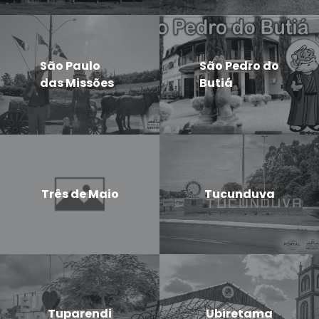
São Paulo
São Pedro do
das Missões
Butiá
Três de Maio
Tucunduva
Tuparendi
Ubiretama