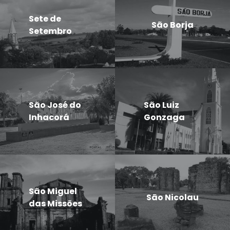
Sete de
São Borja
Setembro
São José do
São Luiz
Inhacorá
Gonzaga
São Miguel
São Nicolau
das Missões