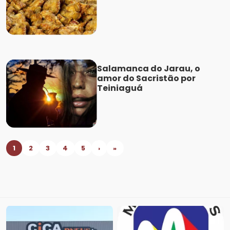
Salamanca do Jarau, o
amor do Sacristão por
Teiniaguá
1
2
3
4
5
›
»