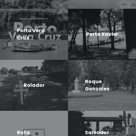
Porto Vera
Porto Xavier
Cruz
Roque
Rolador
Gonzales
Rota
Salvador