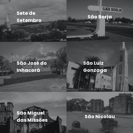
Sete de
São Borja
Setembro
São José do
São Luiz
Inhacorá
Gonzaga
São Miguel
São Nicolau
das Missões