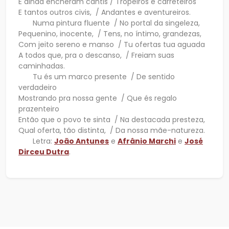
E ainda encheram cantis / Tropeiros e carreteiros
E tantos outros civis, / Andantes e aventureiros.
Numa pintura fluente / No portal da singeleza,
Pequenino, inocente, / Tens, no íntimo, grandezas,
Com jeito sereno e manso / Tu ofertas tua aguada
A todos que, pra o descanso, / Freiam suas
caminhadas.
Tu és um marco presente / De sentido
verdadeiro
Mostrando pra nossa gente / Que és regalo
prazenteiro
Então que o povo te sinta / Na destacada presteza,
Qual oferta, tão distinta, / Da nossa mãe-natureza.
Letra:
João Antunes
e
Afrânio Marchi
e
José
Dirceu Dutra
.