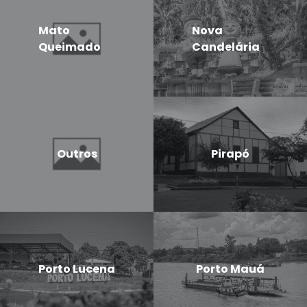
Mato
Nova
Queimado
Candelária
Outros
Pirapó
Porto Lucena
Porto Mauá