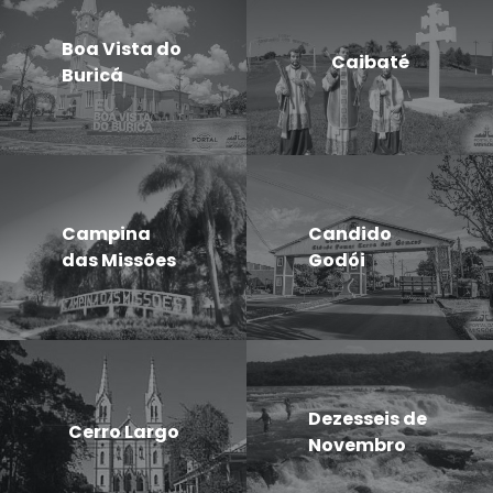
Boa Vista do
Caibaté
Buricá
Campina
Candido
das Missões
Godói
Dezesseis de
Cerro Largo
Novembro