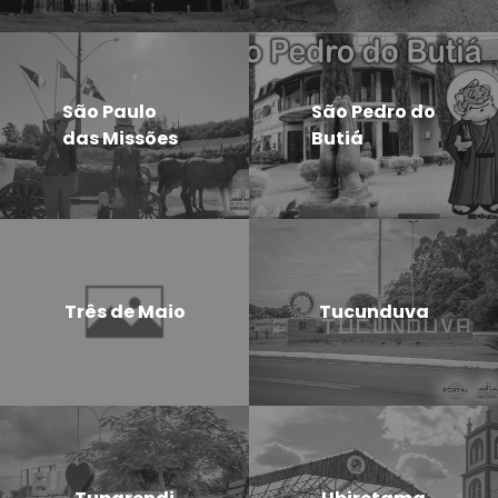
São Paulo
São Pedro do
das Missões
Butiá
Três de Maio
Tucunduva