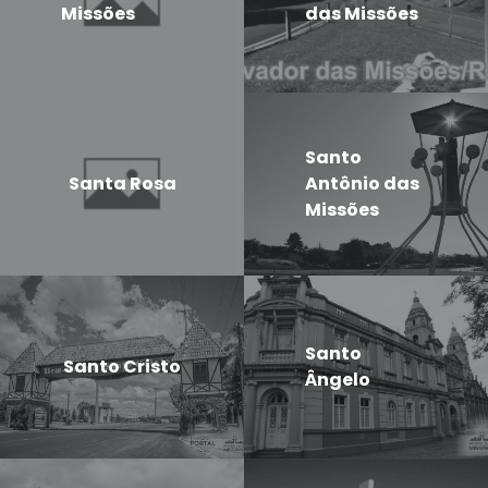
Missões
das Missões
Santo
Santa Rosa
Antônio das
Missões
Santo
Santo Cristo
Ângelo