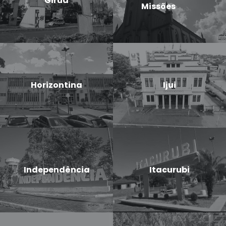
Giruá
Missões
Horizontina
Ijui
Independência
Itacurubi