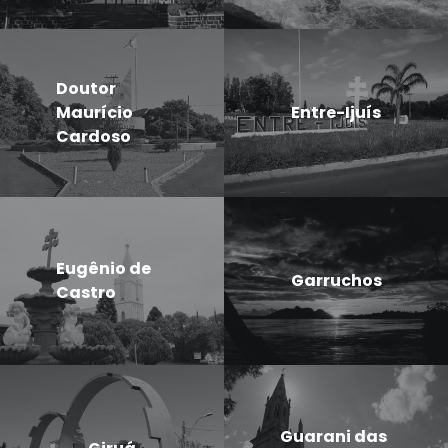
Doutor
Maurício
Entre-Ijuís
Cardoso
Eugênio de
Garruchos
Castro
Guarani das