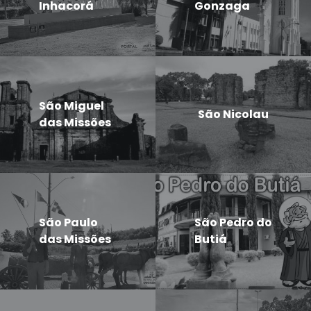
Inhacorá
Gonzaga
São Miguel
São Nicolau
das Missões
São Paulo
São Pedro do
das Missões
Butiá