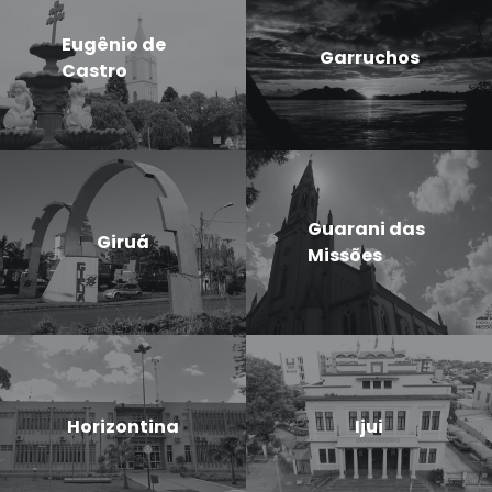
Eugênio de
Garruchos
Castro
Guarani das
Giruá
Missões
Horizontina
Ijui