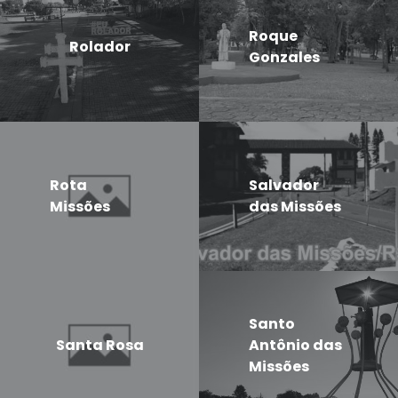
Roque
Rolador
Gonzales
Rota
Salvador
Missões
das Missões
Santo
Santa Rosa
Antônio das
Missões