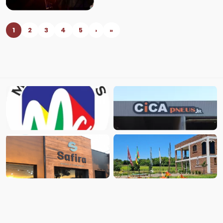
1
2
3
4
5
›
»