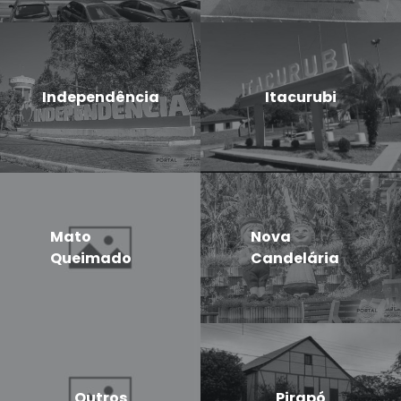
Independência
Itacurubi
Mato
Nova
Queimado
Candelária
Outros
Pirapó