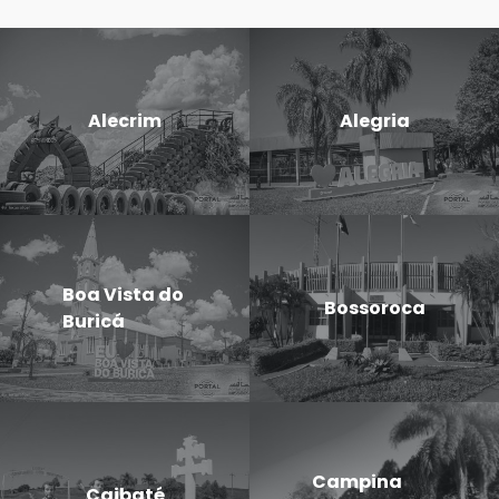
Alecrim
Alegria
Boa Vista do
Bossoroca
Buricá
Campina
Caibaté