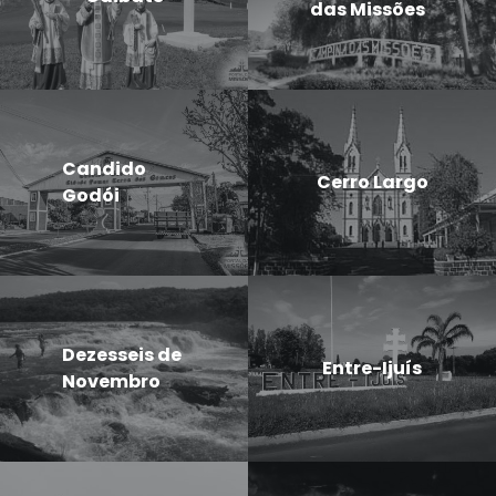
das Missões
Candido
Cerro Largo
Godói
Dezesseis de
Entre-Ijuís
Novembro