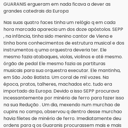
GUARANIS ergueram em nada ficava a dever as
grandes catedrais da Europa
Nas suas quatro faces tinha um relógio q em cada
hora marcada aparecia um dos doze apóstolos. SEPP
, na infância, tinha sido menino cantor de Viena e
tinha bons conhecimentos de estrutura musical e dos
instrumentos q uma orquestra deveria ter. Ele
mesmo fazia atabaques, violas, violinos e até mesmo.
órgão de pedal Ele mesmo fazia as partituras
musicais para sua orquestra executar. Ele mantinha,
em São João Batista. Um coral de mil vozes. Na
época, pratos, talheres, machados etc. tudo era
importado da Europa. Devido a isso SEPP procurava
incessantemente por minério de ferro para fazer isso
na sua Redução . Um dia, mexendo num murchao de
cupins no campo, observou q dentro desse murchao
havia filetes de minério de ferro. Imediatamente deu
ordens para q os Guaranis procurassem mais e mais