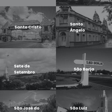
Santo
Santo Cristo
Ângelo
Sete de
São Borja
Setembro
São José do
São Luiz