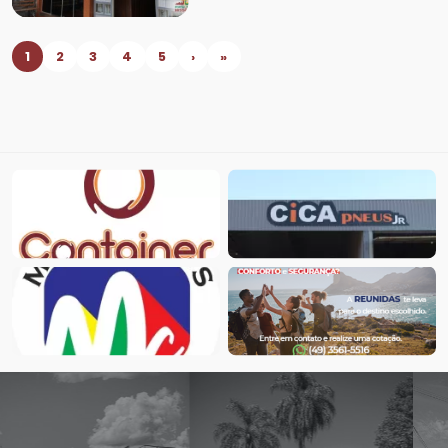
1
2
3
4
5
›
»
Candido