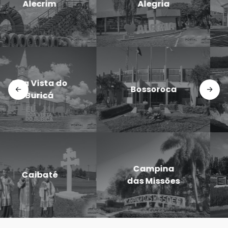
Cerro Largo
Godói
Doutor
Dezesseis de
Maurício
Novembro
Cardoso
Eugênio de
Entre-Ijuís
Castro