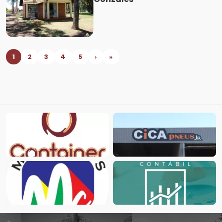
1
2
3
4
5
›
»