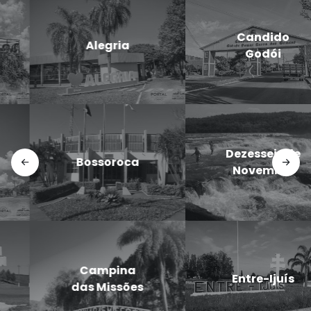
Candido
Cerro Largo
Godói
Doutor
Dezesseis de
Maurício
Novembro
Cardoso
Eugênio de
Entre-Ijuís
Castro