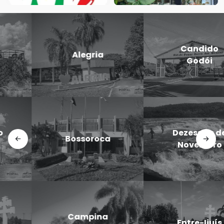
Candido
Cerro Largo
Godói
Doutor
Dezesseis de
Maurício
Novembro
Cardoso
Eugênio de
Entre-Ijuís