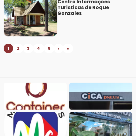
Centro Informações
Turisticas de Roque
Gonzales
1
2
3
4
5
›
»