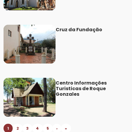
Cruz da Fundação
Centro Informações
Turisticas de Roque
Gonzales
1
2
3
4
5
›
»