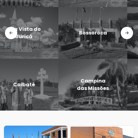
Doutor
Dezesseis de
Maurício
Novembro
Cardoso
Eugênio de
Entre-Ijuís
Castro