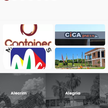
Candido
Cerro Largo
Godói