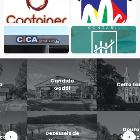
Candido
Cerro Largo
Godói
Doutor
Dezesseis de
Maurício