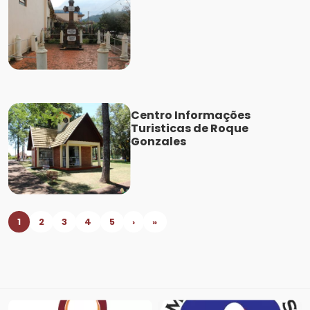
Centro Informações
Turisticas de Roque
Gonzales
1
2
3
4
5
›
»