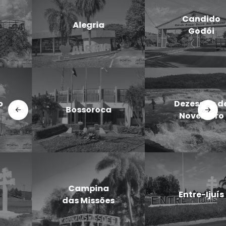
Candido
Cerro Largo
Godói
Doutor
Dezesseis de
Maurício
Novembro
Cardoso
Eugênio de
Entre-Ijuís
Castro