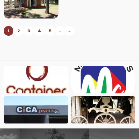
1
2
3
4
5
›
»