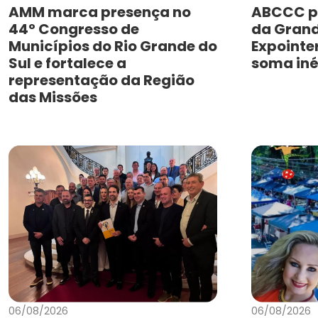
AMM marca presença no
ABCCC p
44º Congresso de
da Grand
Municípios do Rio Grande do
Expointe
Sul e fortalece a
soma iné
representação da Região
das Missões
06/08/2026
06/08/2026