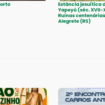
Porto
Estância jesuítica 
Yapeyú (séc. XVII-X
Ruínas centenária
Alegrete (RS)