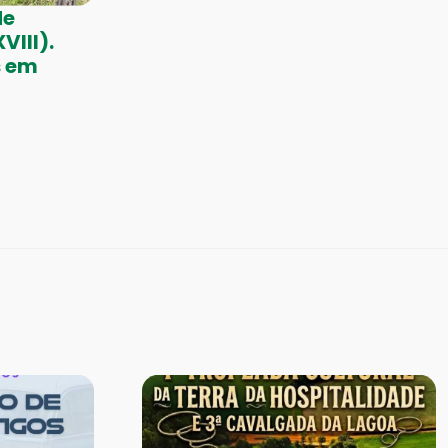
de
VIII).
s em