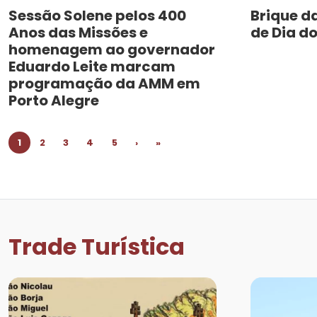
Sessão Solene pelos 400
Brique d
Anos das Missões e
de Dia do
homenagem ao governador
Eduardo Leite marcam
programação da AMM em
Porto Alegre
1
2
3
4
5
›
»
Trade Turística