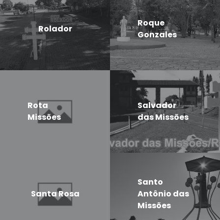
Roque
Rolador
Gonzales
Rota
Salvador
Missões
das Missões
Santo
Santa Rosa
Antônio das
Missões