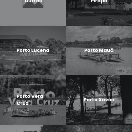
Outros
Pirapó
Porto Lucena
Porto Mauá
Porto Vera
Porto Xavier
Cruz