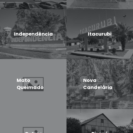
Independência
Itacurubi
Mato
Nova
Queimado
Candelária