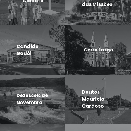
Caibaté
das Missões
Candido
Cerro Largo
Godói
Doutor
Dezesseis de
Maurício
Novembro
Cardoso