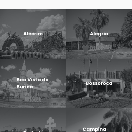
Alecrim
Alegria
Boa Vista do
Bossoroca
Buricá
Campina