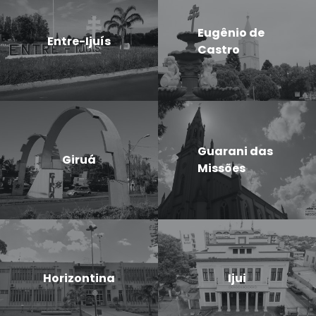
Eugênio de
Entre-Ijuís
Castro
Guarani das
Giruá
Missões
Horizontina
Ijui