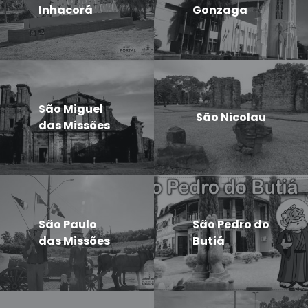
Inhacorá
Gonzaga
São Miguel
São Nicolau
das Missões
São Paulo
São Pedro do
das Missões
Butiá