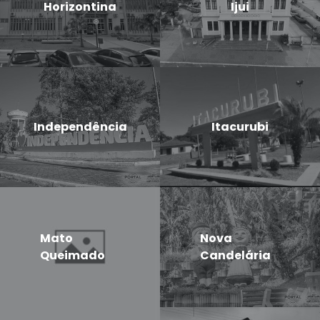
Horizontina
Ijui
Independência
Itacurubi
Mato
Nova
Queimado
Candelária