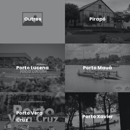
Outros
Pirapó
Porto Lucena
Porto Mauá
Porto Vera
Porto Xavier
Cruz