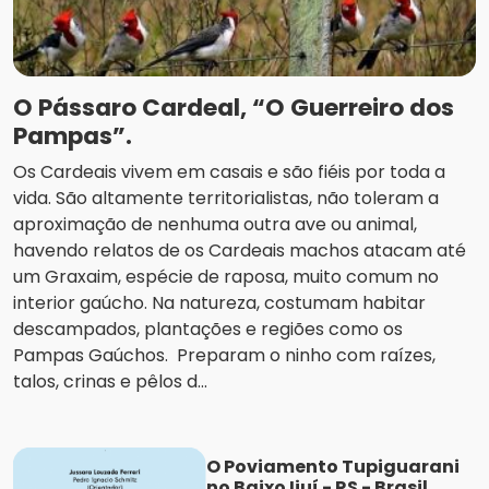
O Pássaro Cardeal, “O Guerreiro dos
Pampas”.
Os Cardeais vivem em casais e são fiéis por toda a
vida. São altamente territorialistas, não toleram a
aproximação de nenhuma outra ave ou animal,
havendo relatos de os Cardeais machos atacam até
um Graxaim, espécie de raposa, muito comum no
interior gaúcho. Na natureza, costumam habitar
descampados, plantações e regiões como os
Pampas Gaúchos. Preparam o ninho com raízes,
talos, crinas e pêlos d...
O Poviamento Tupiguarani
no Baixo Ijuí - RS - Brasil