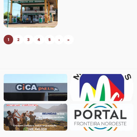
1
2
3
4
5
›
»