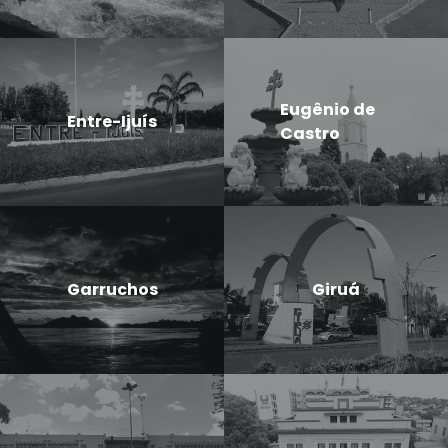
Eugênio de
Entre-Ijuís
Castro
Garruchos
Giruá