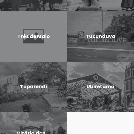
Três de Maio
Tucunduva
Tuparendi
Ubiretama
Vitória das