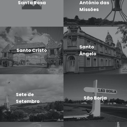
Santa Rosa
Antônio das
Missões
Santo
Santo Cristo
Ângelo
Sete de
São Borja
Setembro