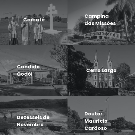
Campina
Caibaté
das Missões
Candido
Cerro Largo
Godói
Doutor
Dezesseis de
Maurício
Novembro
Cardoso