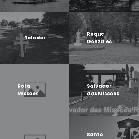
Roque
Rolador
Gonzales
Rota
Salvador
Missões
das Missões
Santo