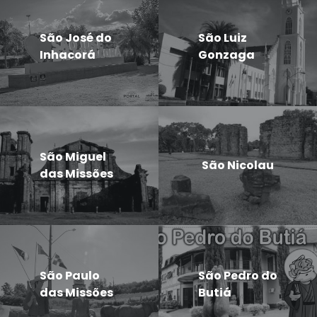
São José do
São Luiz
Inhacorá
Gonzaga
São Miguel
São Nicolau
das Missões
São Paulo
São Pedro do
das Missões
Butiá