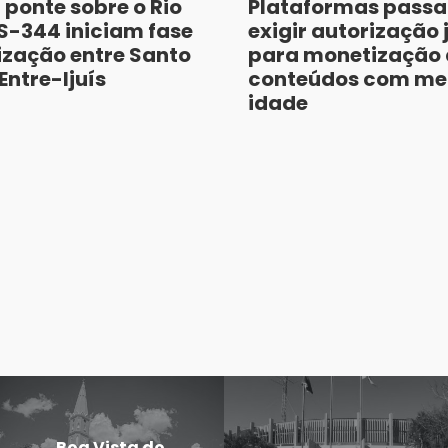
 ponte sobre o Rio
Plataformas pass
RS-344 iniciam fase
exigir autorização 
ização entre Santo
para monetização 
Entre-Ijuís
conteúdos com me
idade
Boa Vista do