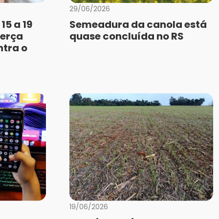
29/06/2026
15 a 19
Semeadura da canola está
terça
quase concluída no RS
ntra o
19/06/2026