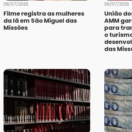
08/07/2026
06/07/2026
​Filme registra as mulheres
União do
da lã em São Miguel das
AMM gara
Missões
para tra
o turismo
desenvol
das Miss