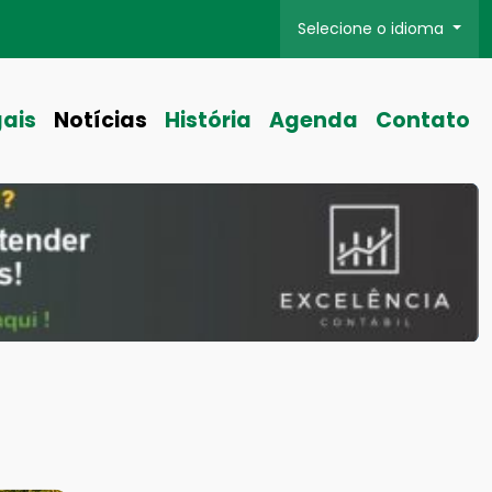
Selecione o idioma
gais
Notícias
História
Agenda
Contato