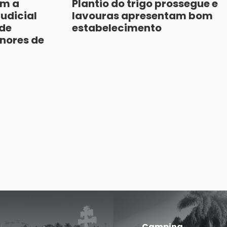
am a
Plantio do trigo prossegue e
judicial
lavouras apresentam bom
de
estabelecimento
nores de
Campina