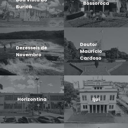
Bossoroca
Buricá
Doutor
Dezesseis de
Maurício
Novembro
Cardoso
Horizontina
Ijui