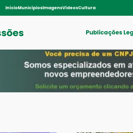
Início
Municípios
Imagens
Vídeos
Cultura
ssões
Publicações Le