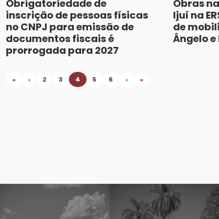
Obrigatoriedade de
Obras na
inscrição de pessoas físicas
Ijuí na E
no CNPJ para emissão de
de mobil
documentos fiscais é
Ângelo e 
prorrogada para 2027
«
‹
2
3
4
5
6
›
»