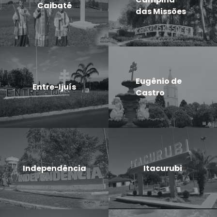
Caibaté
das Missões
Eugênio de
Entre-Ijuís
Castro
Independência
Itacurubi