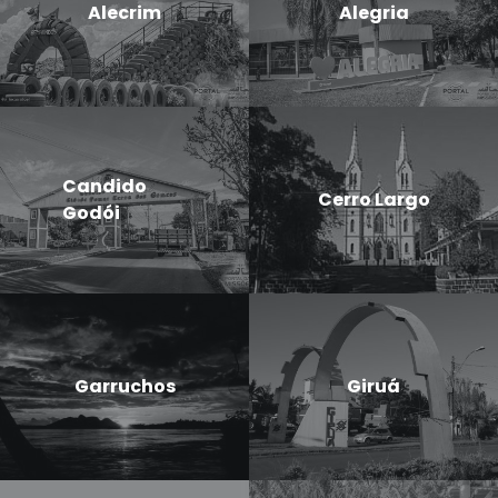
Alecrim
Alegria
Candido
Cerro Largo
Godói
Garruchos
Giruá