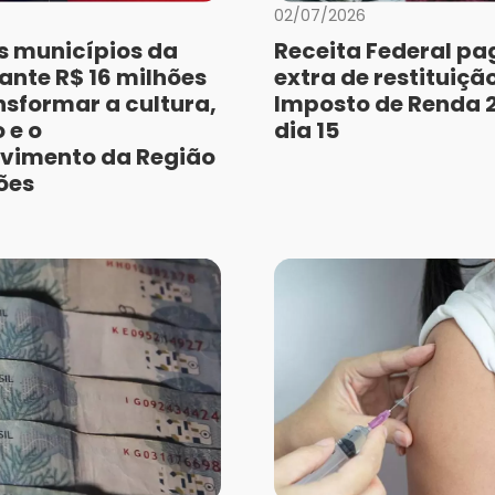
02/07/2026
s municípios da
Receita Federal pa
nte R$ 16 milhões
extra de restituiçã
nsformar a cultura,
Imposto de Renda 
 e o
dia 15
vimento da Região
ões