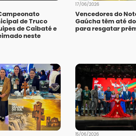
17/06/2026
o Campeonato
Vencedores do Nota
icipal de Truco
Gaúcha têm até d
uipes de Caibaté e
para resgatar prê
eimado neste
15/06/2026