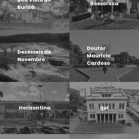
Bossoroca
Buricá
Doutor
Dezesseis de
Maurício
Novembro
Cardoso
Horizontina
Ijui