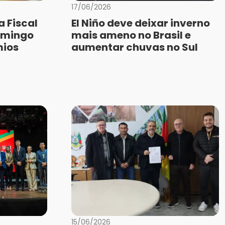
17/06/2026
 Fiscal
El Niño deve deixar inverno
omingo
mais ameno no Brasil e
mios
aumentar chuvas no Sul
15/06/2026