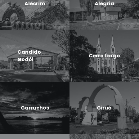
Alecrim
Alegria
Candido
Cerro Largo
Godói
Garruchos
Giruá