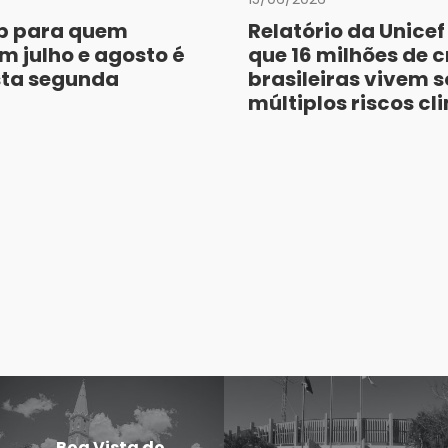
p para quem
Relatório da Unicef
m julho e agosto é
que 16 milhões de 
sta segunda
brasileiras vivem 
múltiplos riscos cl
Boa Vista do