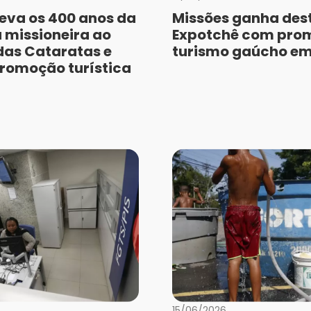
leva os 400 anos da
Missões ganha des
 missioneira ao
Expotchê com pro
 das Cataratas e
turismo gaúcho em 
romoção turística
15/06/2026