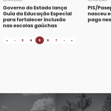
Governo do Estado lança
PIS/Pase
Guia da Educação Especial
nasceu e
para fortalecer inclusão
pago ne
nas escolas gaúchas
«
‹
3
4
5
6
7
›
»