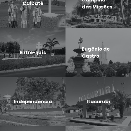
Caibaté
das Missões
Eugênio de
Entre-Ijuís
Castro
Independência
Itacurubi