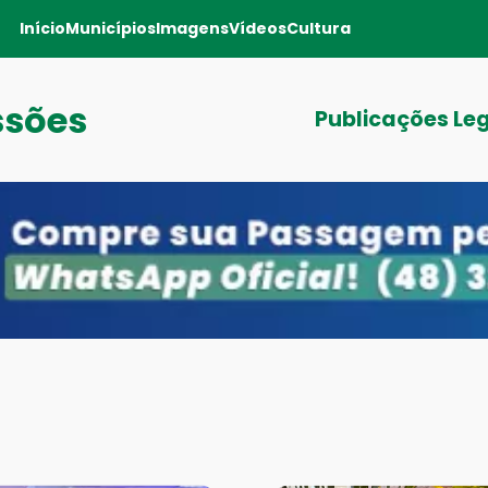
Início
Municípios
Imagens
Vídeos
Cultura
ssões
Publicações Le