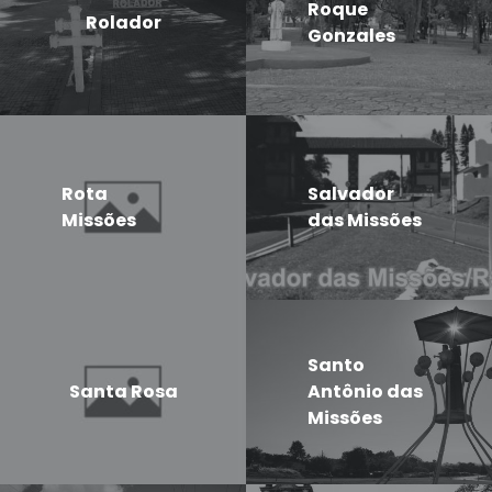
Roque
Rolador
Gonzales
Rota
Salvador
Missões
das Missões
Santo
Santa Rosa
Antônio das
Missões