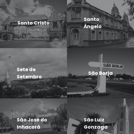
Santo
Santo Cristo
Ângelo
Sete de
São Borja
Setembro
São José do
São Luiz
Inhacorá
Gonzaga