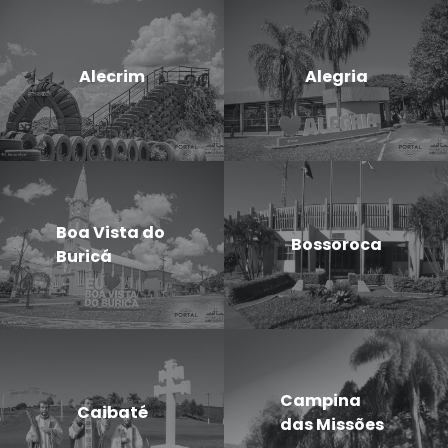
Alecrim
Alegria
Boa Vista do
Bossoroca
Buricá
Campina
Caibaté
das Missões