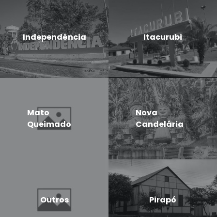
Independência
Itacurubi
Mato
Nova
Queimado
Candelária
Outros
Pirapó