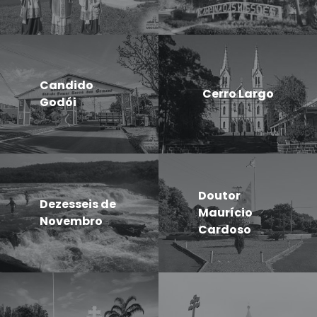
Candido
Cerro Largo
Godói
Doutor
Dezesseis de
Maurício
Novembro
Cardoso