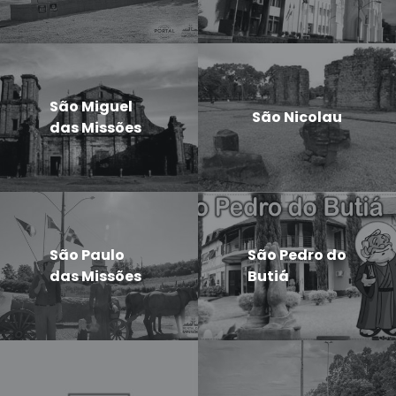
São Miguel
São Nicolau
das Missões
São Paulo
São Pedro do
das Missões
Butiá