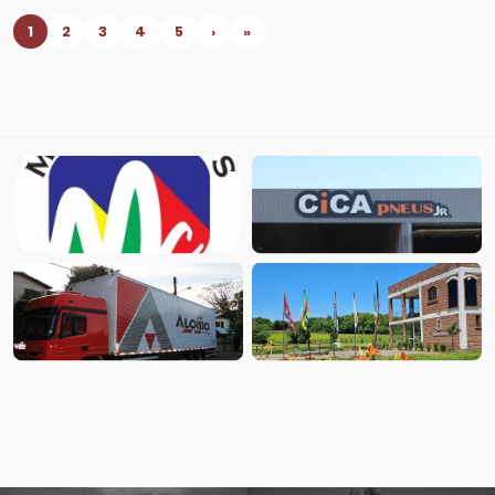
1
2
3
4
5
›
»