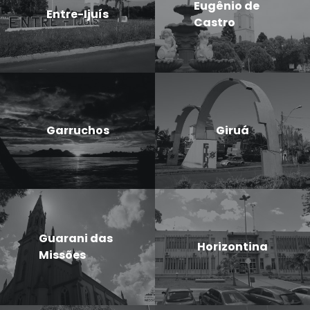
Eugênio de
Entre-Ijuís
Castro
Garruchos
Giruá
Guarani das
Horizontina
Missões